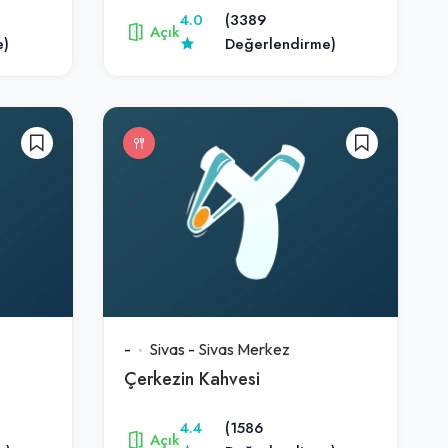
4.0
(3389
Açık
e)
Değerlendirme)
-
Sivas
-
Sivas Merkez
Çerkezin Kahvesi
4.4
(1586
Açık