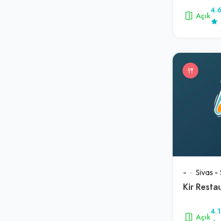
4.
Açık
-
Sivas
-
4.1
Açık