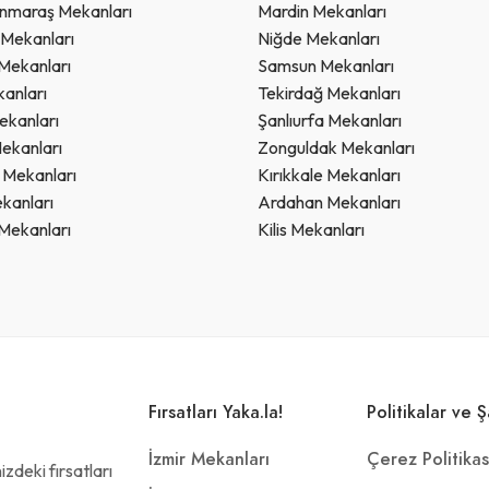
nmaraş Mekanları
Mardin Mekanları
 Mekanları
Niğde Mekanları
Mekanları
Samsun Mekanları
kanları
Tekirdağ Mekanları
ekanları
Şanlıurfa Mekanları
ekanları
Zonguldak Mekanları
Mekanları
Kırıkkale Mekanları
kanları
Ardahan Mekanları
Mekanları
Kilis Mekanları
Fırsatları Yaka.la!
Politikalar ve Ş
İzmir Mekanları
Çerez Politikas
zdeki fırsatları