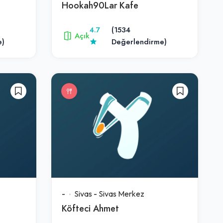
Hookah90Lar Kafe
4.7
(1534
Açık
e)
Değerlendirme)
-
Sivas
-
Sivas Merkez
Köfteci Ahmet