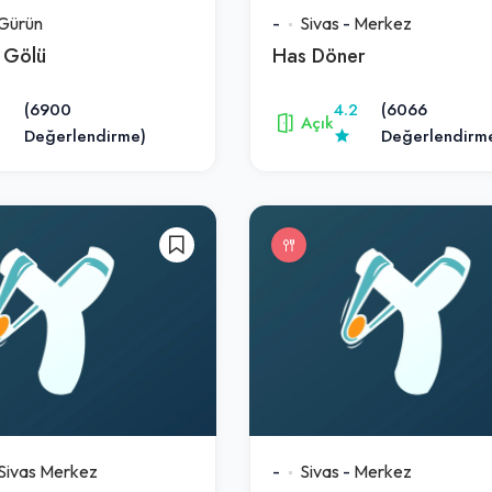
Gürün
-
Sivas
-
Merkez
 Gölü
Has Döner
(6900
4.2
(6066
Açık
Değerlendirme)
Değerlendirm
Sivas Merkez
-
Sivas
-
Merkez