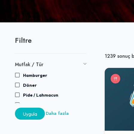
Filtre
1239
sonuç b
Mutfak / Tür
Hamburger
Döner
Pide / Lahmacun
Kebap
Daha fazla
Uygula
Pizza
Tatlı / Pastane