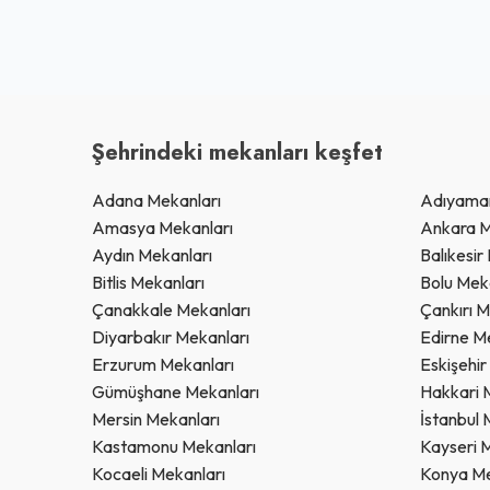
Şehrindeki mekanları keşfet
Adana Mekanları
Adıyaman
Amasya Mekanları
Ankara M
Aydın Mekanları
Balıkesir
Bitlis Mekanları
Bolu Mek
Çanakkale Mekanları
Çankırı M
Diyarbakır Mekanları
Edirne M
Erzurum Mekanları
Eskişehir
Gümüşhane Mekanları
Hakkari 
Mersin Mekanları
İstanbul 
Kastamonu Mekanları
Kayseri 
Kocaeli Mekanları
Konya Me