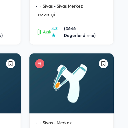
-
Sivas
-
Sivas Merkez
Lezzetçi
4.3
(3646
Açık
e)
Değerlendirme)
-
Sivas
-
Merkez