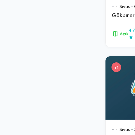
Balık / Deniz Ürünleri
-
Sivas
-
Fırın & Kahvaltı
Gökpınar
Et / Steakhouse
4.7
Esnaf / Ev Yemekleri
Açık
Baklava
Mantı
Meyhane
-
Sivas
-