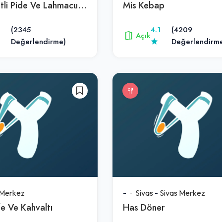
Mücahit Etli Pide Ve Lahmacun Salonu
Mis Kebap
(2345
4.1
(4209
Açık
Değerlendirme)
Değerlendirm
Merkez
-
Sivas
-
Sivas Merkez
e Ve Kahvaltı
Has Döner