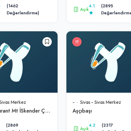
6
(1462
4.1
(2895
Açık
Değerlendirme)
Değerlendirm
Sivas Merkez
-
Sivas
-
Sivas Merkez
Kir Restaurant Mt İSkender Çorba Dünyasi (Kepçeli Merkez Şube)
Aşçıbaşı
(2869
4.2
(2317
Açık