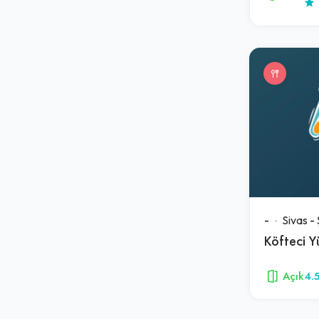
-
Sivas
-
Köfteci Y
Açık
4.