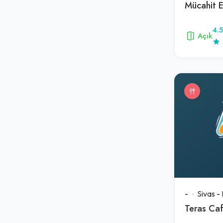
4.5
Açık
-
Sivas
-
Teras Caf