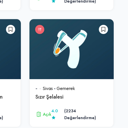
e)
Değerlendirme)
-
Sivas
-
Gemerek
m
Sızır Şelalesi
4.0
(2234
Açık
e)
Değerlendirme)