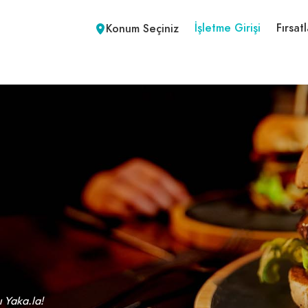
İşletme Girişi
Fırsatl
Konum Seçiniz
ı Yaka.la!