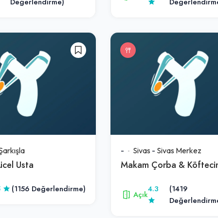
Değerlendirme)
Değerlendirm
Şarkışla
-
Sivas
-
Sivas Merkez
ücel Usta
Makam Çorba & Köfteci
5
(1156 Değerlendirme)
4.3
(1419
Açık
Değerlendirm