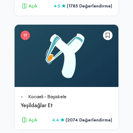
Açık
4.5
(1785 Değerlendirme)
-
Kocaeli
-
Başiskele
Yeşildağlar Et
Açık
4.4
(2074 Değerlendirme)