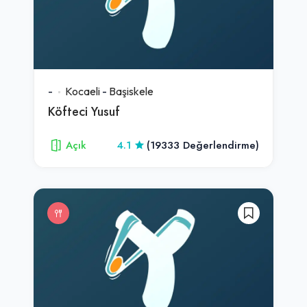
-
Kocaeli
-
Başiskele
Köfteci Yusuf
Açık
4.1
(19333 Değerlendirme)