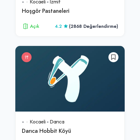
-
Kocaeli
-
İzmit
Hoşgör Pastaneleri
Açık
4.2
(2868 Değerlendirme)
-
Kocaeli
-
Darıca
Darıca Hobbit Köyü