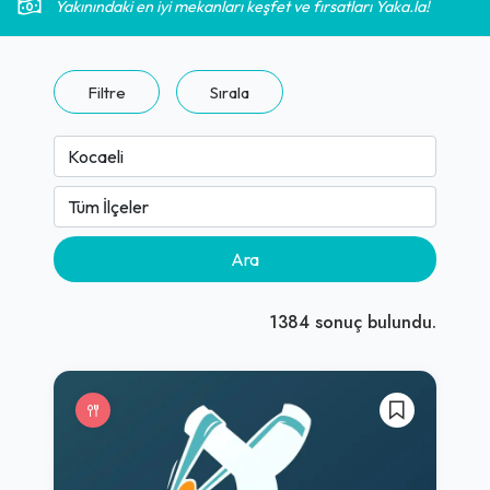
Yakınındaki en iyi mekanları keşfet ve fırsatları Yaka.la!
Filtre
Sırala
Ara
1384
sonuç bulundu.