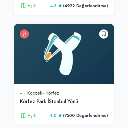
Açık
4.3
(4922 Değerlendirme)
-
Kocaeli
-
Körfez
Körfez Park İStanbul Yönü
Açık
4.0
(7500 Değerlendirme)