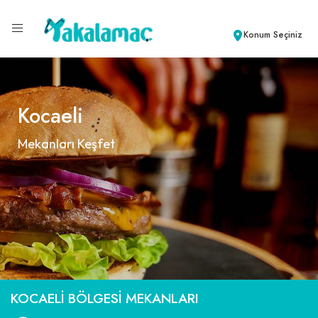
Konum Seçiniz
Kocaeli
Mekanları Keşfet
KOCAELI BÖLGESI MEKANLARI