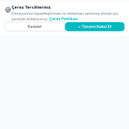
-
Kocaeli
-
Gebze
📱 Mobil uygulamamızı keşfedin!
Çerez Tercihleriniz
🍪
Mangalbaş Of Hisaronu
✖
Deneyiminizi kişiselleştirmek ve reklamları optimize etmek için
çerezler kullanıyoruz.
Çerez Politikası
Açık
4.4
(1768 Değerlendirme)
Reddet
✓ Tümünü Kabul Et
-
Kocaeli
-
Darıca
Salman Et Kasap & Izgara Darıca