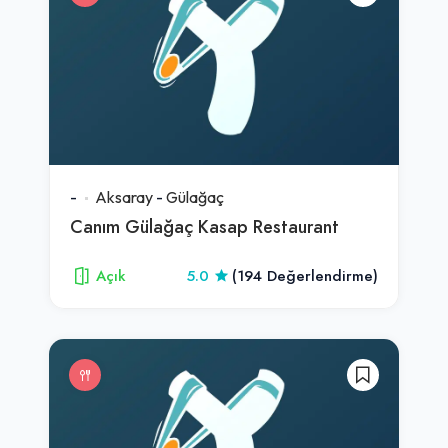
-
Aksaray
-
Gülağaç
Canım Gülağaç Kasap Restaurant
Açık
5.0
(194 Değerlendirme)