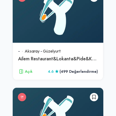
-
Aksaray
-
Güzelyurt
Ailem Restaurant&Lokanta&Pide&Kahvaltı
Açık
4.6
(499 Değerlendirme)