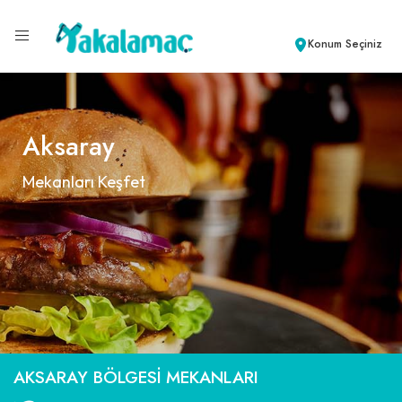
Konum Seçiniz
Aksaray
Mekanları Keşfet
AKSARAY BÖLGESI MEKANLARI