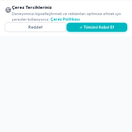
-
Aksaray
-
Merkez
📱 Mobil uygulamamızı keşfedin!
Çerez Tercihleriniz
🍪
Sun Brothers Pizza Aksaray
✖
Deneyiminizi kişiselleştirmek ve reklamları optimize etmek için
çerezler kullanıyoruz.
Çerez Politikası
Açık
5.0
(179 Değerlendirme)
Reddet
✓ Tümünü Kabul Et
-
Aksaray
-
Merkez
Yadi̇gar Ev Yemekleri̇