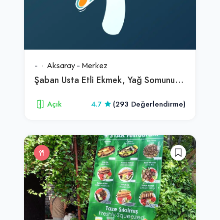
-
Aksaray
-
Merkez
Şaban Usta Etli Ekmek, Yağ Somunu & Kahvaltı Salonu
Açık
4.7
(293 Değerlendirme)