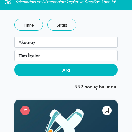
Yakınındaki en iyi mekanları keşfet ve fırsatları Yaka.la!
Filtre
Sırala
Ara
992
sonuç bulundu.