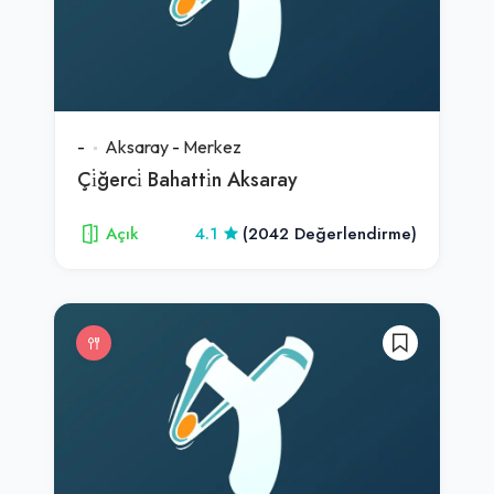
-
Aksaray
-
Merkez
Çi̇ğerci̇ Bahatti̇n Aksaray
Açık
4.1
(2042 Değerlendirme)