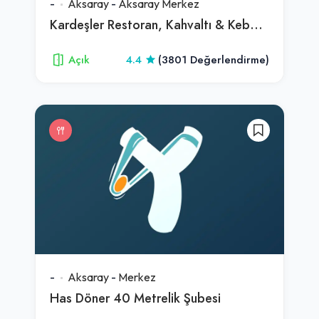
-
Aksaray
-
Aksaray Merkez
Kardeşler Restoran, Kahvaltı & Kebap Salonu
Açık
4.4
(3801 Değerlendirme)
-
Aksaray
-
Merkez
Has Döner 40 Metrelik Şubesi