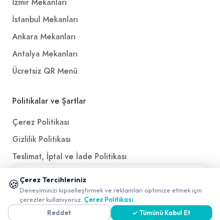
İzmir Mekanları
İstanbul Mekanları
Ankara Mekanları
Antalya Mekanları
Ücretsiz QR Menü
Politikalar ve Şartlar
Çerez Politikası
Gizlilik Politikası
Teslimat, İptal ve İade Politikası
Kullanım Koşulları ve Hizmet Politikası
📱 Mobil uygulamamızı keşfedin!
Çerez Tercihleriniz
🍪
✖
KVKK Politikası
Deneyiminizi kişiselleştirmek ve reklamları optimize etmek için
çerezler kullanıyoruz.
Çerez Politikası
Kişisel Verileri Aydınlatma Metni
Reddet
✓ Tümünü Kabul Et