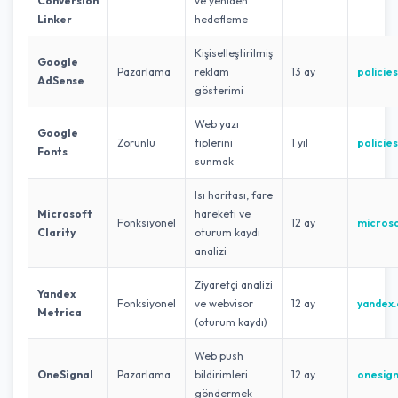
Conversion
ve yeniden
Linker
hedefleme
Kişiselleştirilmiş
Google
Pazarlama
reklam
13 ay
policie
AdSense
gösterimi
Web yazı
Google
Zorunlu
tiplerini
1 yıl
policie
Fonts
sunmak
Isı haritası, fare
Microsoft
hareketi ve
Fonksiyonel
12 ay
micros
Clarity
oturum kaydı
analizi
Ziyaretçi analizi
Yandex
Fonksiyonel
ve webvisor
12 ay
yandex
Metrica
(oturum kaydı)
Web push
OneSignal
Pazarlama
bildirimleri
12 ay
onesig
göndermek