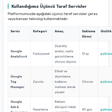
Kullandığımız Üçüncü Taraf Servisler
Platformumuzda aşağıdaki üçüncü taraf servisler çerez
veya benzer teknoloji kullanmaktadır:
Servis
Kategori
Amaç
Saklama
Gizlilik
Süresi
Ziyaretçi
Google
analizi, sayfa
Fonksiyonel
13 ay
policie
Analytics 4
görüntüleme,
oturum ölçümü
Etiket ve
Google
ölçümleme
Tag
Zorunlu
kodlarını
Oturum
policie
Manager
merkezi olarak
yönetir
Google
Reklam
Ads &
dönüşüm takibi
Pazarlama
90 gün
policie