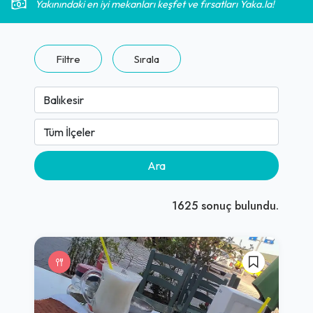
Yakınındaki en iyi mekanları keşfet ve fırsatları Yaka.la!
Filtre
Sırala
Ara
1625
sonuç bulundu.