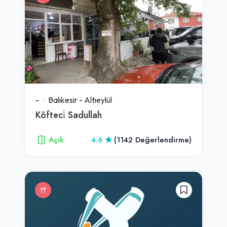
-
Balıkesir
-
Altıeylül
Köfteci̇ Sadullah
Açık
4.6
(1142 Değerlendirme)