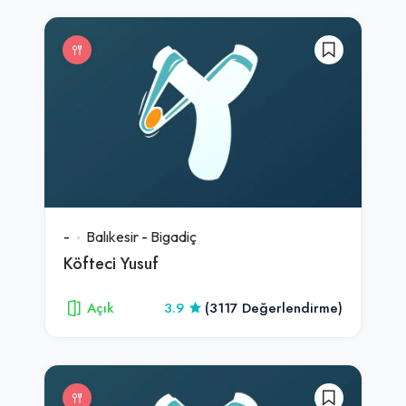
-
Balıkesir
-
Bigadiç
Köfteci Yusuf
Açık
3.9
(3117 Değerlendirme)