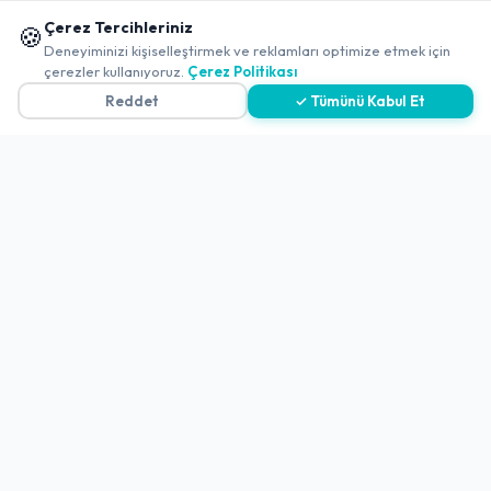
-
Balıkesir
-
Gömeç
📱 Mobil uygulamamızı keşfedin!
Çerez Tercihleriniz
🍪
Madradan Et Mangal Steak Kahvaltı
✖
Deneyiminizi kişiselleştirmek ve reklamları optimize etmek için
çerezler kullanıyoruz.
Çerez Politikası
Açık
4.3
(1510 Değerlendirme)
Reddet
✓ Tümünü Kabul Et
-
Balıkesir
-
Ayvalık
Komşu Meyhane