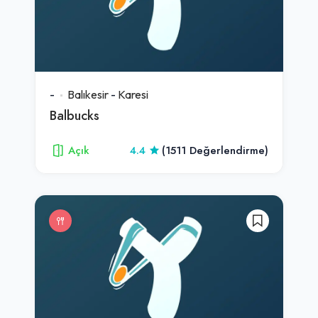
-
Balıkesir
-
Karesi
Balbucks
Açık
4.4
(1511 Değerlendirme)