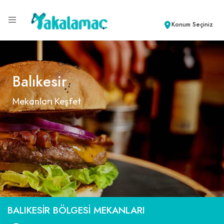
Konum Seçiniz
Balıkesir
Mekanları Keşfet
BALIKESIR BÖLGESI MEKANLARI