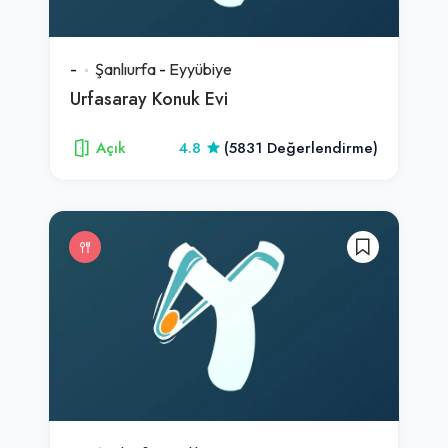
-
Şanlıurfa
-
Eyyübiye
Urfasaray Konuk Evi
Açık
4.8
(5831 Değerlendirme)