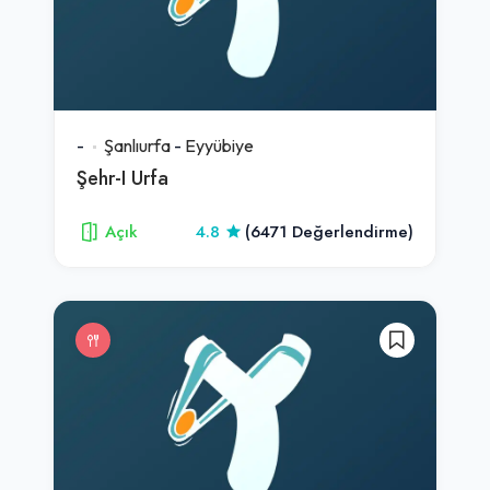
-
Şanlıurfa
-
Eyyübiye
Şehr-I Urfa
Açık
4.8
(6471 Değerlendirme)