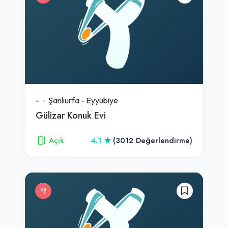
-
Şanlıurfa
-
Eyyübiye
Gülizar Konuk Evi
Açık
4.1
(3012 Değerlendirme)