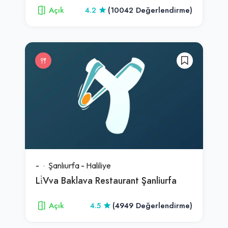
Açık
4.2
(10042 Değerlendirme)
-
Şanlıurfa
-
Haliliye
Li̇Vva Baklava Restaurant Şanliurfa
Açık
4.5
(4949 Değerlendirme)