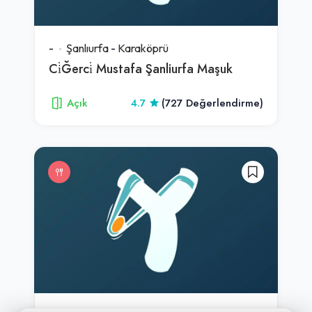
-
Şanlıurfa
-
Karaköprü
Ci̇Ğerci̇ Mustafa Şanliurfa Maşuk
Açık
4.7
(727 Değerlendirme)