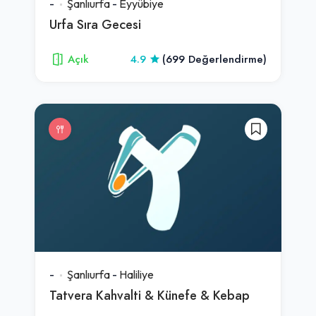
-
Şanlıurfa
-
Eyyübiye
Urfa Sıra Gecesi
Açık
4.9
(699 Değerlendirme)
-
Şanlıurfa
-
Haliliye
Tatvera Kahvalti & Künefe & Kebap