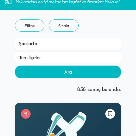
Yakınındaki en iyi mekanları keşfet ve fırsatları Yaka.la!
Filtre
Sırala
Ara
858
sonuç bulundu.