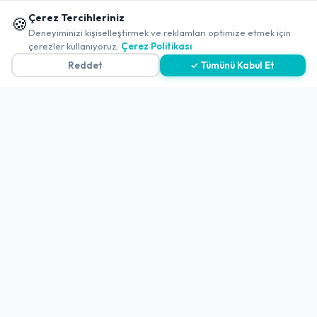
-
Şanlıurfa
-
Eyyübiye
📱 Mobil uygulamamızı keşfedin!
Çerez Tercihleriniz
🍪
Sehrazat Konagi
✖
Deneyiminizi kişiselleştirmek ve reklamları optimize etmek için
çerezler kullanıyoruz.
Çerez Politikası
Açık
4.6
(783 Değerlendirme)
Reddet
✓ Tümünü Kabul Et
-
Şanlıurfa
-
Siverek
Emmoş Bucak Tesisleri Siverek