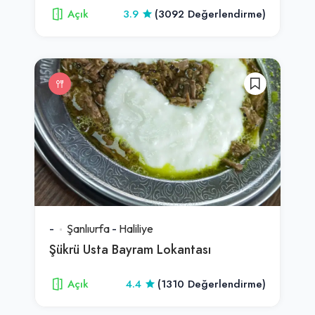
Açık
3.9
(3092 Değerlendirme)
-
Şanlıurfa
-
Haliliye
Şükrü Usta Bayram Lokantası
Açık
4.4
(1310 Değerlendirme)