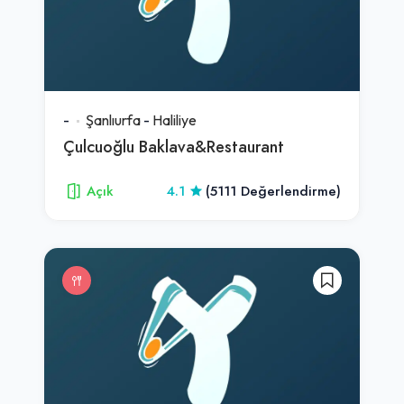
-
Şanlıurfa
-
Haliliye
Çulcuoğlu Baklava&Restaurant
Açık
4.1
(5111 Değerlendirme)