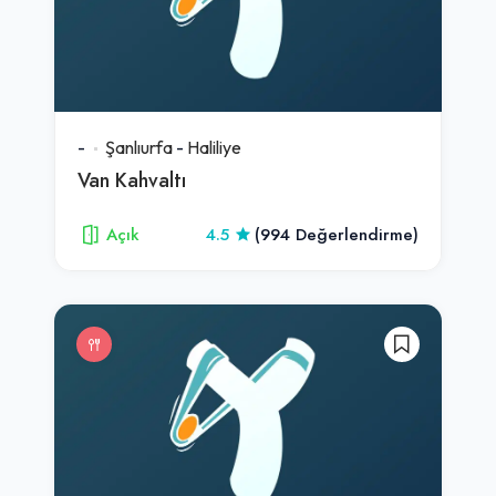
-
Şanlıurfa
-
Haliliye
Van Kahvaltı
Açık
4.5
(994 Değerlendirme)