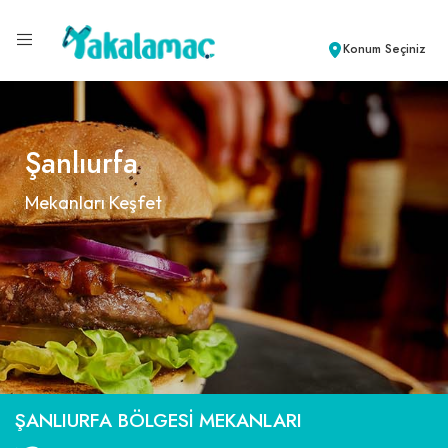
Konum Seçiniz
Şanlıurfa
Mekanları Keşfet
ŞANLIURFA BÖLGESI MEKANLARI