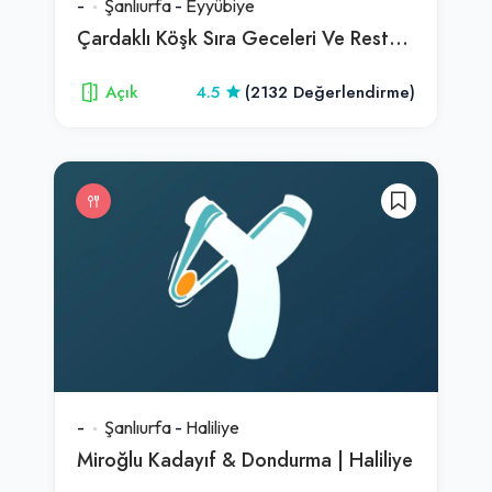
-
Şanlıurfa
-
Eyyübiye
Çardaklı Köşk Sıra Geceleri Ve Restaurant
Açık
4.5
(2132 Değerlendirme)
-
Şanlıurfa
-
Haliliye
Miroğlu Kadayıf & Dondurma | Haliliye