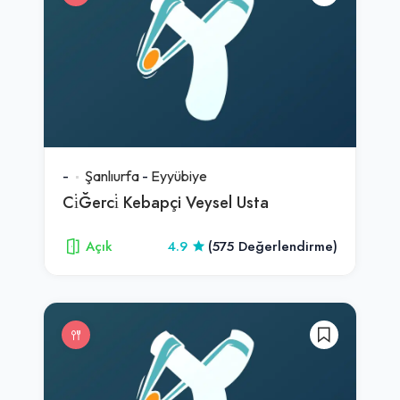
-
Şanlıurfa
-
Eyyübiye
Ci̇Ğerci̇ Kebapçi Veysel Usta
Açık
4.9
(575 Değerlendirme)