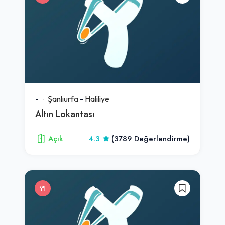
-
Şanlıurfa
-
Haliliye
Altın Lokantası
Açık
4.3
(3789 Değerlendirme)