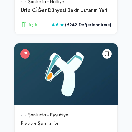
-
Şanlıurfa
-
Haliliye
Urfa Ci̇Ğer Dünyasi Bekir Ustanın Yeri
Açık
4.6
(6242 Değerlendirme)
-
Şanlıurfa
-
Eyyübiye
Piazza Şanlıurfa