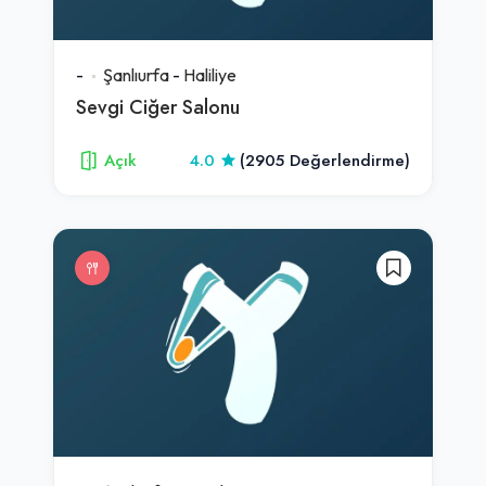
-
Şanlıurfa
-
Haliliye
Sevgi Ciğer Salonu
Açık
4.0
(2905 Değerlendirme)