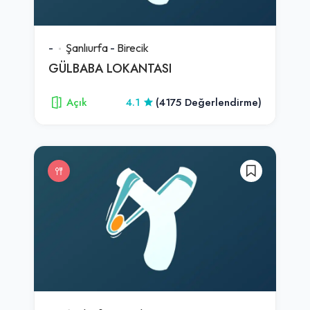
-
Şanlıurfa
-
Birecik
GÜLBABA LOKANTASI
Açık
4.1
(4175 Değerlendirme)