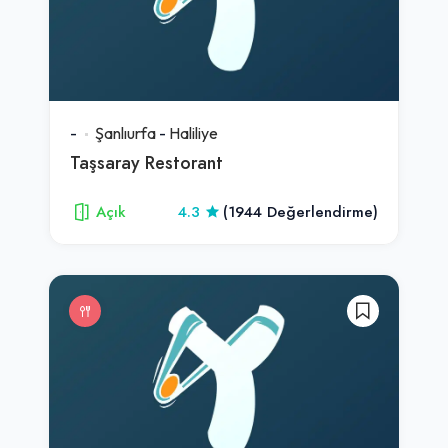
-
Şanlıurfa
-
Haliliye
Taşsaray Restorant
Açık
4.3
(1944 Değerlendirme)