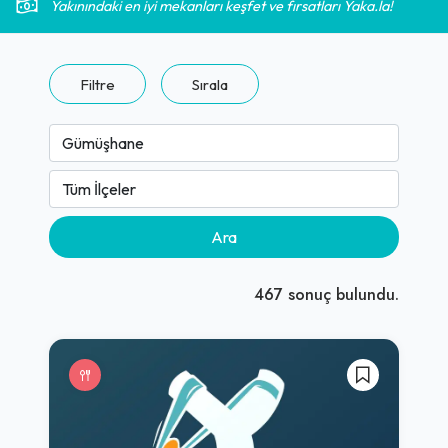
Yakınındaki en iyi mekanları keşfet ve fırsatları Yaka.la!
Filtre
Sırala
Ara
467
sonuç bulundu.