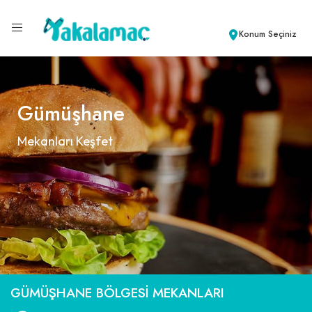
Konum Seçiniz
Gümüşhane
Mekanları Keşfet
GÜMÜŞHANE BÖLGESI MEKANLARI