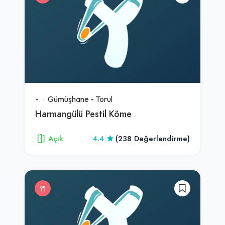
-
Gümüşhane
-
Torul
Harmangülü Pestil Köme
Açık
4.4
(238 Değerlendirme)