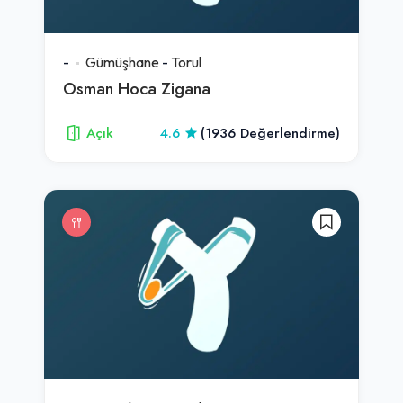
-
Gümüşhane
-
Torul
Osman Hoca Zigana
Açık
4.6
(1936 Değerlendirme)