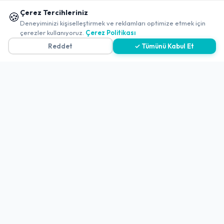
-
Gümüşhane
-
Gümüşhane Merkez
📱 Mobil uygulamamızı keşfedin!
Çerez Tercihleriniz
🍪
Bayramefendi Osmanlı Kahvecisi
✖
Deneyiminizi kişiselleştirmek ve reklamları optimize etmek için
çerezler kullanıyoruz.
Çerez Politikası
Açık
4.0
(277 Değerlendirme)
Reddet
✓ Tümünü Kabul Et
-
Gümüşhane
-
Torul
Zi̇Ganali Zehi̇R Ali̇'Ni̇N Yeri̇