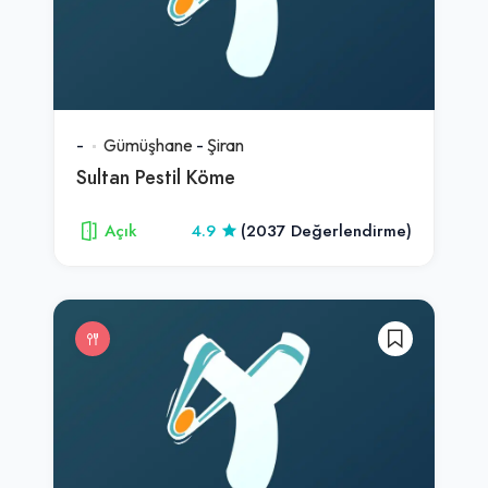
-
Gümüşhane
-
Şiran
Sultan Pestil Köme
Açık
4.9
(2037 Değerlendirme)