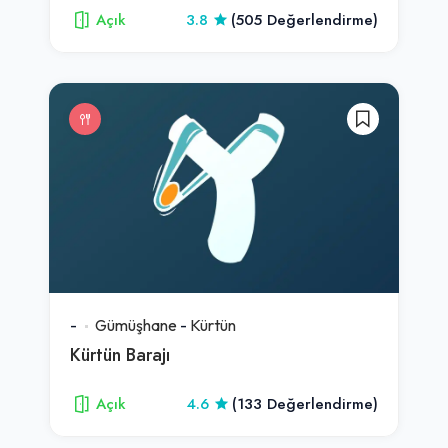
Açık
3.8
(505 Değerlendirme)
-
Gümüşhane
-
Kürtün
Kürtün Barajı
Açık
4.6
(133 Değerlendirme)