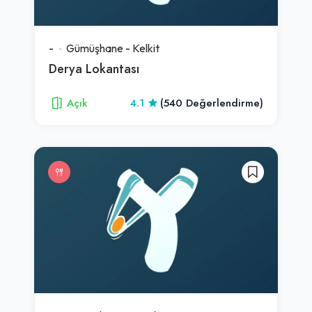
-
Gümüşhane
-
Kelkit
Derya Lokantası
Açık
4.1
(540 Değerlendirme)