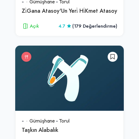
-
Gümüşhane
-
Torul
Zi̇Gana Atasoy'Un Yeri̇ Hi̇Kmet Atasoy
Açık
4.7
(179 Değerlendirme)
-
Gümüşhane
-
Torul
Taşkın Alabalık