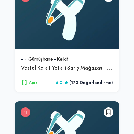
-
Gümüşhane
-
Kelkit
Vestel Kelkit Yetkili Satış Mağazası - Mahmut Dtm
Açık
5.0
(170 Değerlendirme)