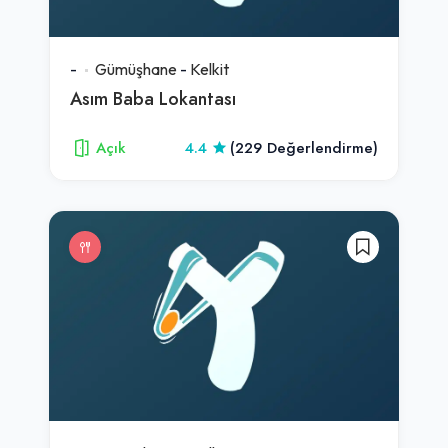
-
Gümüşhane
-
Kelkit
Asım Baba Lokantası
Açık
4.4
(229 Değerlendirme)