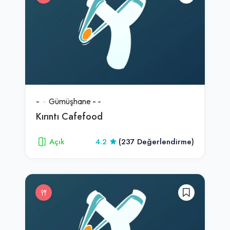
-
Gümüşhane
-
-
Kırıntı Cafefood
Açık
4.2
(237 Değerlendirme)