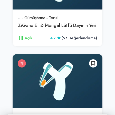
-
Gümüşhane
-
Torul
Zi̇Gana Et & Mangal Lütfü Dayının Yeri
Açık
4.7
(97 Değerlendirme)