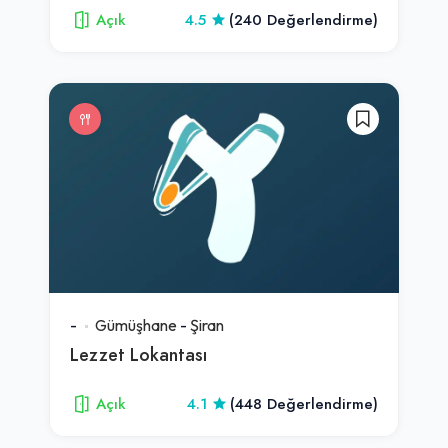
Açık
4.5
(240 Değerlendirme)
-
Gümüşhane
-
Şiran
Lezzet Lokantası
Açık
4.1
(448 Değerlendirme)