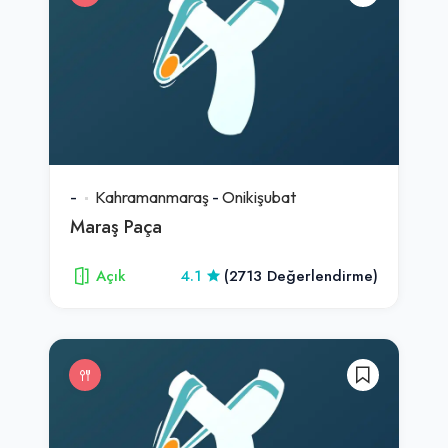
-
Kahramanmaraş
-
Onikişubat
Maraş Paça
Açık
4.1
(2713 Değerlendirme)