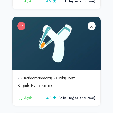
Açık
4.2
(1311 Değerlendirme)
-
Kahramanmaraş
-
Onikişubat
Küçük Ev Tekerek
Açık
4.1
(1515 Değerlendirme)