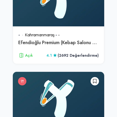
-
Kahramanmaraş
-
-
Efendioğlu Premium (Kebap Salonu & Restaurant)
Açık
4.1
(2692 Değerlendirme)