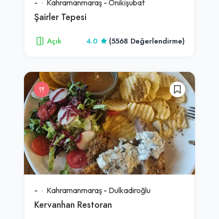
-
Kahramanmaraş
-
Onikişubat
Şairler Tepesi
Açık
4.0
(5568 Değerlendirme)
-
Kahramanmaraş
-
Dulkadiroğlu
Kervanhan Restoran