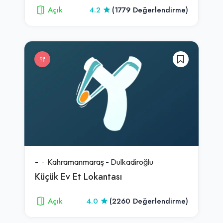
Açık
4.2
(1779 Değerlendirme)
-
Kahramanmaraş
-
Dulkadiroğlu
Küçük Ev Et Lokantası
Açık
4.0
(2260 Değerlendirme)