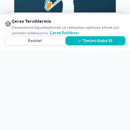
📱 Mobil uygulamamızı keşfedin!
Çerez Tercihleriniz
🍪
✖
Deneyiminizi kişiselleştirmek ve reklamları optimize etmek için
çerezler kullanıyoruz.
Çerez Politikası
Reddet
✓ Tümünü Kabul Et
-
Kahramanmaraş
-
Onikişubat
Menekşe Paça Salonu
Açık
4.3
(884 Değerlendirme)