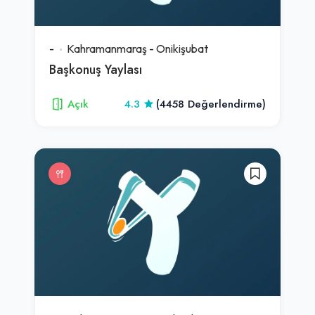
-
Kahramanmaraş
-
Onikişubat
Başkonuş Yaylası
Açık
4.3
(4458 Değerlendirme)