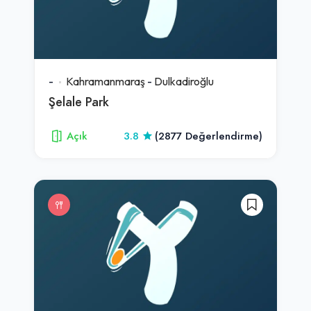
-
Kahramanmaraş
-
Dulkadiroğlu
Şelale Park
Açık
3.8
(2877 Değerlendirme)