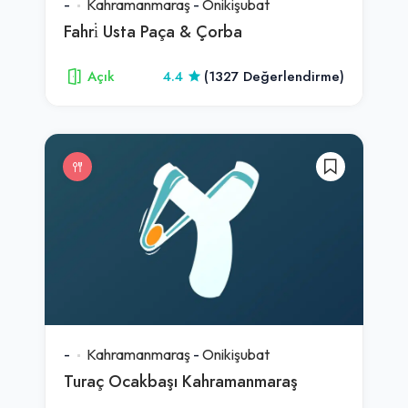
-
Kahramanmaraş
-
Onikişubat
Fahri̇ Usta Paça & Çorba
Açık
4.4
(1327 Değerlendirme)
-
Kahramanmaraş
-
Onikişubat
Turaç Ocakbaşı Kahramanmaraş