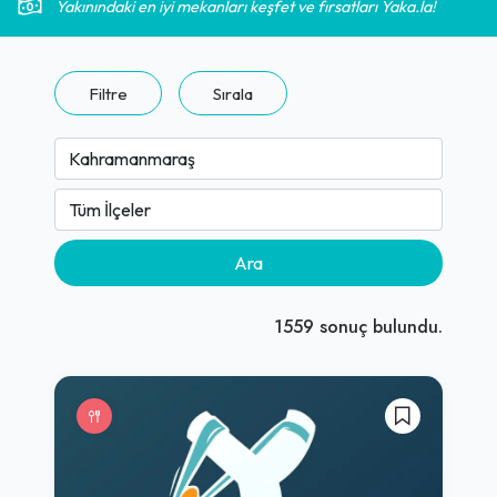
Yakınındaki en iyi mekanları keşfet ve fırsatları Yaka.la!
Filtre
Sırala
Ara
1559
sonuç bulundu.