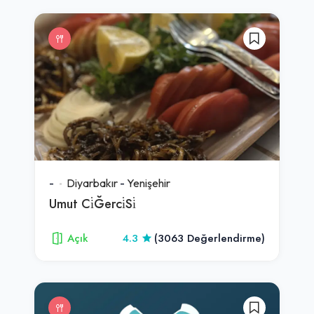
-
Diyarbakır
-
Yenişehir
Umut Ci̇Ğerci̇Si̇
Açık
4.3
(3063 Değerlendirme)