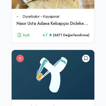
-
Diyarbakır
-
Kayapınar
Nasır Usta Adana Kebapçısı Diclekent Şubesi
Açık
4.7
(6671 Değerlendirme)