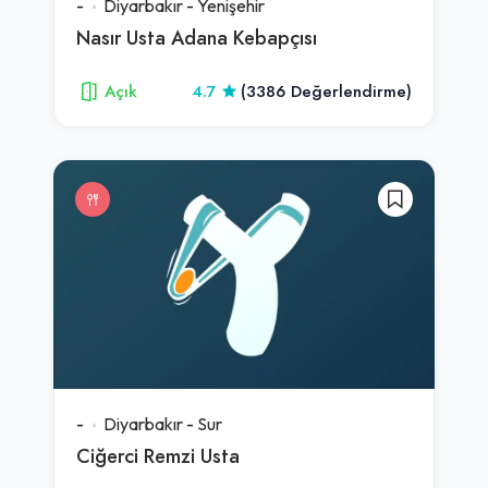
-
Diyarbakır
-
Yenişehir
Nasır Usta Adana Kebapçısı
Açık
4.7
(3386 Değerlendirme)
-
Diyarbakır
-
Sur
Ciğerci Remzi Usta