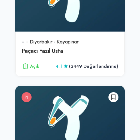
-
Diyarbakır
-
Kayapınar
Paçacı Fazıl Usta
Açık
4.1
(3449 Değerlendirme)