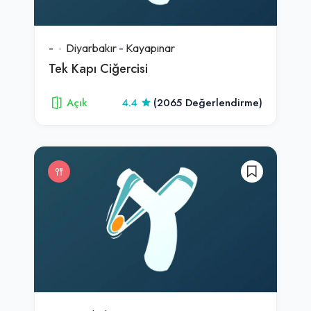
-
Diyarbakır
-
Kayapınar
Tek Kapı Ciğercisi
Açık
4.4
(2065 Değerlendirme)