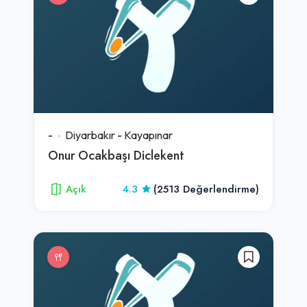
-
Diyarbakır
-
Kayapınar
Onur Ocakbaşı Diclekent
Açık
4.3
(2513 Değerlendirme)