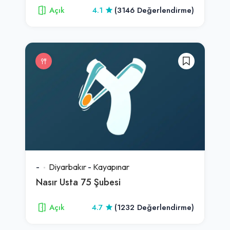
Açık
4.1
(3146 Değerlendirme)
-
Diyarbakır
-
Kayapınar
Nasır Usta 75 Şubesi
Açık
4.7
(1232 Değerlendirme)