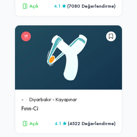
Açık
4.1
(7080 Değerlendirme)
-
Diyarbakır
-
Kayapınar
Fırın-Ci
Açık
4.1
(4522 Değerlendirme)