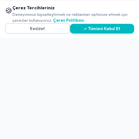
-
Diyarbakır
-
Yenişehir
📱 Mobil uygulamamızı keşfedin!
Çerez Tercihleriniz
🍪
Namlı Lahmacun & Pide & Izgara
✖
Deneyiminizi kişiselleştirmek ve reklamları optimize etmek için
çerezler kullanıyoruz.
Çerez Politikası
Açık
4.2
(1069 Değerlendirme)
Reddet
✓ Tümünü Kabul Et
-
Diyarbakır
-
Yenişehir
Buket Lahmacun