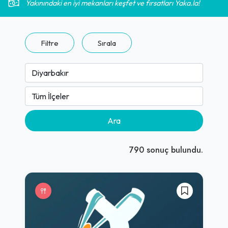
Yakınındaki en iyi mekanları keşfet ve fırsatları Yaka.la!
Filtre
Sırala
Ara
790
sonuç bulundu.