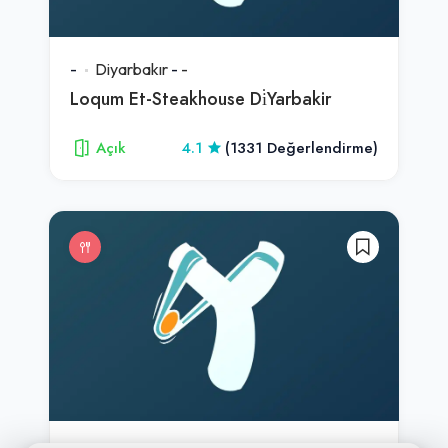
-
Diyarbakır
-
-
Loqum Et-Steakhouse Di̇Yarbakir
Açık
4.1
(1331 Değerlendirme)