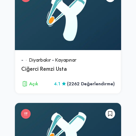
-
Diyarbakır
-
Kayapınar
Ciğerci Remzi Usta
Açık
4.1
(2262 Değerlendirme)