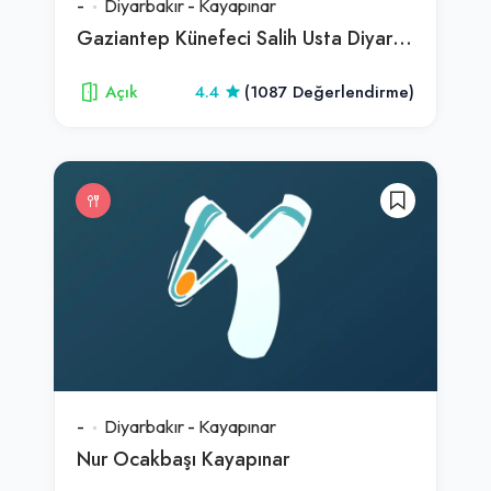
-
Diyarbakır
-
Kayapınar
Gaziantep Künefeci Salih Usta Diyarbakır
Açık
4.4
(1087 Değerlendirme)
-
Diyarbakır
-
Kayapınar
Nur Ocakbaşı Kayapınar