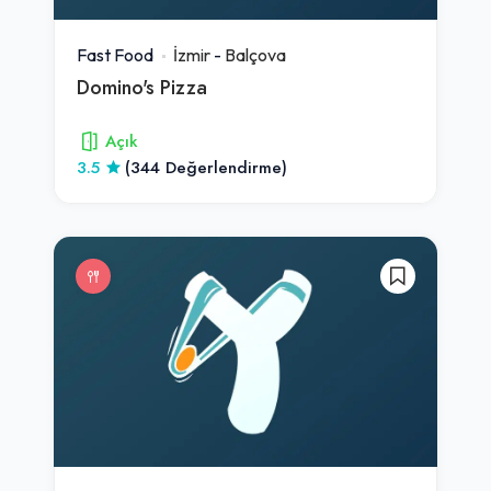
Fast Food
İzmir
-
Balçova
Domino's Pizza
Açık
3.5
(344 Değerlendirme)