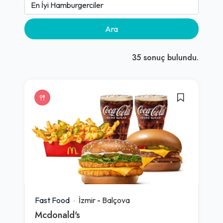
Ara
35
sonuç bulundu.
Fast Food
İzmir
-
Balçova
Mcdonald's