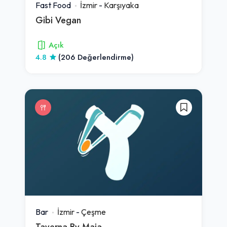
Fast Food
İzmir
-
Karşıyaka
Gibi Vegan
Açık
4.8
(206 Değerlendirme)
Bar
İzmir
-
Çeşme
Taverna By Maja