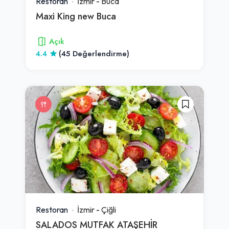
Restoran
İzmir
-
Buca
Maxi King new Buca
Açık
4.4
(45 Değerlendirme)
Restoran
İzmir
-
Çiğli
SALADOS MUTFAK ATAŞEHİR