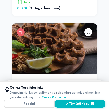
Açık
0.0
(0 Değerlendirme)
Fast Food
İzmir
-
Aliağa
📱 Mobil uygulamamızı keşfedin!
Çerez Tercihleriniz
🍪
Pan Cig Kofte
✖
Deneyiminizi kişiselleştirmek ve reklamları optimize etmek için
çerezler kullanıyoruz.
Çerez Politikası
Açık
Reddet
✓ Tümünü Kabul Et
0.0
(0 Değerlendirme)