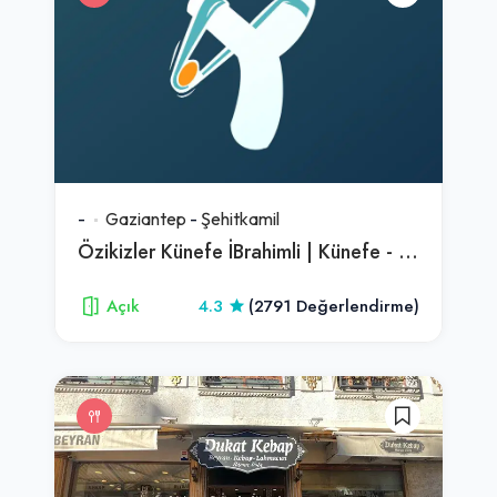
-
Gaziantep
-
Şehitkamil
Özikizler Künefe İBrahimli | Künefe - Katmer - Tatlı
Açık
4.3
(2791 Değerlendirme)