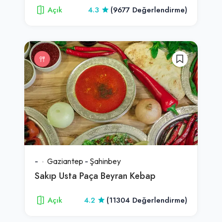
Açık
4.3
(9677 Değerlendirme)
-
Gaziantep
-
Şahinbey
Sakıp Usta Paça Beyran Kebap
Açık
4.2
(11304 Değerlendirme)