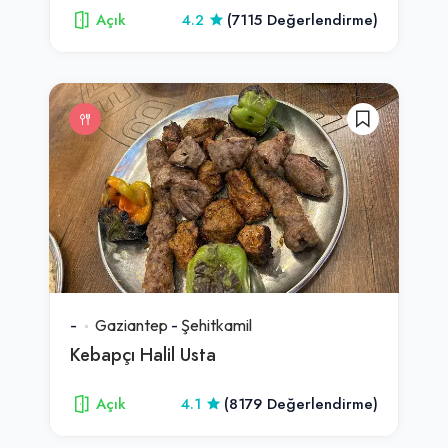
Açık
4.2
(7115 Değerlendirme)
-
Gaziantep
-
Şehitkamil
Kebapçı Halil Usta
Açık
4.1
(8179 Değerlendirme)