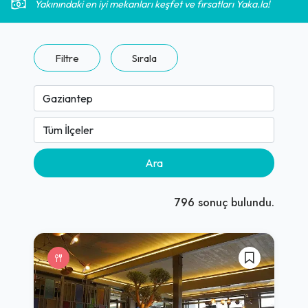
Yakınındaki en iyi mekanları keşfet ve fırsatları Yaka.la!
Filtre
Sırala
Ara
796
sonuç bulundu.