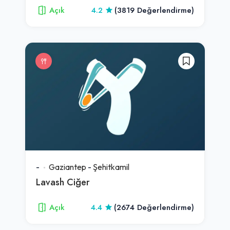
Açık
4.2
(3819 Değerlendirme)
-
Gaziantep
-
Şehitkamil
Lavash Ciğer
Açık
4.4
(2674 Değerlendirme)