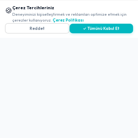
-
Gaziantep
-
Şahinbey
📱 Mobil uygulamamızı keşfedin!
Çerez Tercihleriniz
🍪
Çulcuoğlu Et Lokantası ®
✖
Deneyiminizi kişiselleştirmek ve reklamları optimize etmek için
çerezler kullanıyoruz.
Çerez Politikası
Açık
4.0
(4406 Değerlendirme)
Reddet
✓ Tümünü Kabul Et
-
Gaziantep
-
Şehitkamil
Şehr-I Küşleme Kebap Restoranı