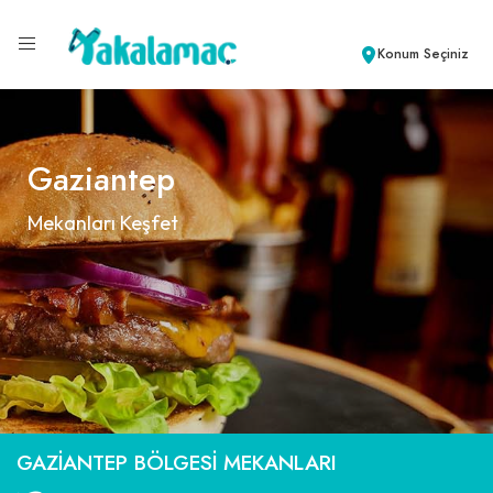
Konum Seçiniz
Gaziantep
Mekanları Keşfet
GAZIANTEP BÖLGESI MEKANLARI