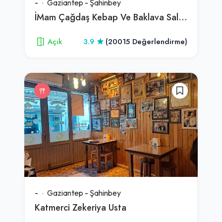
-
Gaziantep
-
Şahinbey
İMam Çağdaş Kebap Ve Baklava Salonu
Açık
3.9
(20015 Değerlendirme)
-
Gaziantep
-
Şahinbey
Katmerci Zekeriya Usta