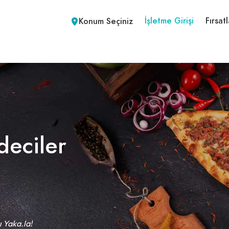
İşletme Girişi
Fırsatl
Konum Seçiniz
deciler
ı Yaka.la!