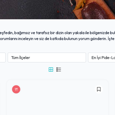
eşfedin, bağımsız ve tarafsız bir dizin olan yakala ile bölgenizde bu
i yorumlarını inceleyin ve siz de katkıda bulunun yorum gönderin. İşt