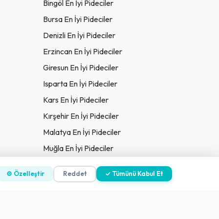
Bingöl En İyi Pideciler
Bursa En İyi Pideciler
Denizli En İyi Pideciler
Erzincan En İyi Pideciler
Giresun En İyi Pideciler
Isparta En İyi Pideciler
Kars En İyi Pideciler
Kırşehir En İyi Pideciler
Malatya En İyi Pideciler
Muğla En İyi Pideciler
Ordu En İyi Pideciler
⚙ Özelleştir
Reddet
✓ Tümünü Kabul Et
Siirt En İyi Pideciler
Tokat En İyi Pideciler
Uşak En İyi Pideciler