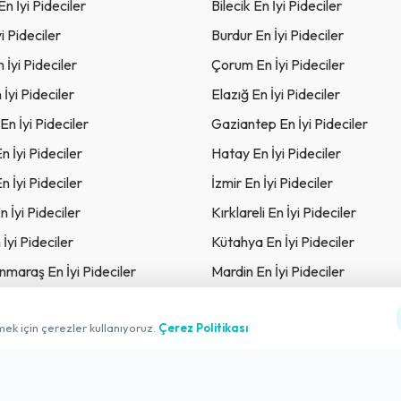
En İyi Pideciler
Bilecik En İyi Pideciler
i Pideciler
Burdur En İyi Pideciler
 İyi Pideciler
Çorum En İyi Pideciler
İyi Pideciler
Elazığ En İyi Pideciler
En İyi Pideciler
Gaziantep En İyi Pideciler
n İyi Pideciler
Hatay En İyi Pideciler
n İyi Pideciler
İzmir En İyi Pideciler
n İyi Pideciler
Kırklareli En İyi Pideciler
İyi Pideciler
Kütahya En İyi Pideciler
maraş En İyi Pideciler
Mardin En İyi Pideciler
En İyi Pideciler
Niğde En İyi Pideciler
mek için çerezler kullanıyoruz.
Çerez Politikası
n İyi Pideciler
Samsun En İyi Pideciler
yi Pideciler
Tekirdağ En İyi Pideciler
 İyi Pideciler
Şanlıurfa En İyi Pideciler