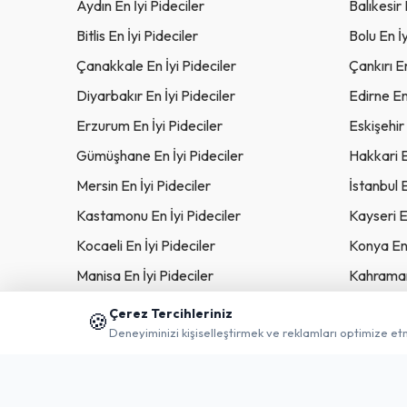
Aydın En İyi Pideciler
Balıkesir 
Bitlis En İyi Pideciler
Bolu En İy
Çanakkale En İyi Pideciler
Çankırı En
Diyarbakır En İyi Pideciler
Edirne En 
Erzurum En İyi Pideciler
Eskişehir 
Gümüşhane En İyi Pideciler
Hakkari E
Mersin En İyi Pideciler
İstanbul E
Kastamonu En İyi Pideciler
Kayseri E
Kocaeli En İyi Pideciler
Konya En 
Manisa En İyi Pideciler
Kahraman
Muş En İyi Pideciler
Nevşehir 
Çerez Tercihleriniz
🍪
Deneyiminizi kişiselleştirmek ve reklamları optimize et
Rize En İyi Pideciler
Sakarya E
Sinop En İyi Pideciler
Sivas En İ
Trabzon En İyi Pideciler
Tunceli En