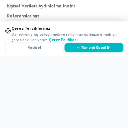
Kişisel Verileri Aydınlatma Metni
Referanslarımız
📱 Mobil uygulamamızı keşfedin!
Çerez Tercihleriniz
🍪
✖
İletişim
Deneyiminizi kişiselleştirmek ve reklamları optimize etmek için
çerezler kullanıyoruz.
Çerez Politikası
E-Posta
iletisim@yakalamac.com.tr
Reddet
✓ Tümünü Kabul Et
Dokuz Eylül Üniversitesi Teknoparkı Adatepe Mah.
Doğuş Cad. No:207 Z İç Kapı No:1 Buca/İzmir
2026 ©
Yakala
. All rights reserved.