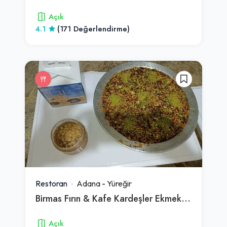
Açık
4.1
(171 Değerlendirme)
Restoran
Adana
-
Yüreğir
Birmas Fırın & Kafe Kardeşler Ekmekçilik Közde Döner ve Pide Salonu
Açık