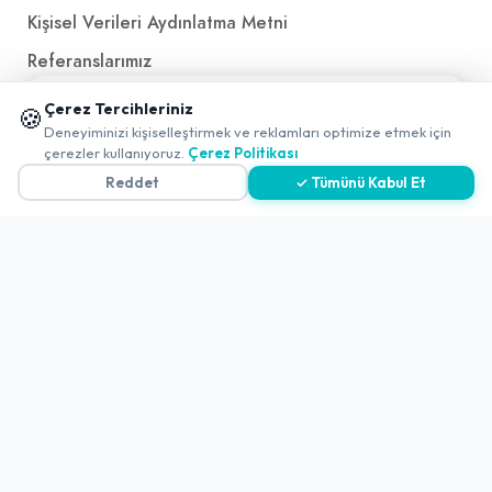
Kişisel Verileri Aydınlatma Metni
Referanslarımız
📱 Mobil uygulamamızı keşfedin!
Çerez Tercihleriniz
🍪
✖
İletişim
Deneyiminizi kişiselleştirmek ve reklamları optimize etmek için
çerezler kullanıyoruz.
Çerez Politikası
E-Posta
iletisim@yakalamac.com.tr
Reddet
✓ Tümünü Kabul Et
Dokuz Eylül Üniversitesi Teknoparkı Adatepe Mah.
Doğuş Cad. No:207 Z İç Kapı No:1 Buca/İzmir
2026 ©
Yakala
. All rights reserved.