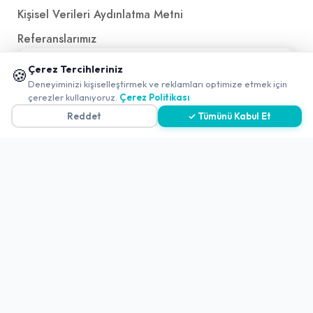
Kişisel Verileri Aydınlatma Metni
Referanslarımız
📱 Mobil uygulamamızı keşfedin!
Çerez Tercihleriniz
🍪
✖
İletişim
Deneyiminizi kişiselleştirmek ve reklamları optimize etmek için
çerezler kullanıyoruz.
Çerez Politikası
E-Posta
iletisim@yakalamac.com.tr
Reddet
✓ Tümünü Kabul Et
Dokuz Eylül Üniversitesi Teknoparkı Adatepe Mah.
Doğuş Cad. No:207 Z İç Kapı No:1 Buca/İzmir
2026 ©
Yakala
. All rights reserved.