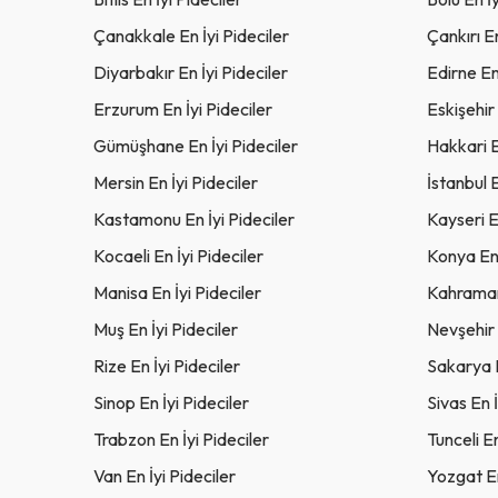
Çanakkale En İyi Pideciler
Çankırı En
Diyarbakır En İyi Pideciler
Edirne En 
Erzurum En İyi Pideciler
Eskişehir 
Gümüşhane En İyi Pideciler
Hakkari E
Mersin En İyi Pideciler
İstanbul E
Kastamonu En İyi Pideciler
Kayseri E
Kocaeli En İyi Pideciler
Konya En 
Manisa En İyi Pideciler
Kahraman
Muş En İyi Pideciler
Nevşehir 
Rize En İyi Pideciler
Sakarya E
Sinop En İyi Pideciler
Sivas En İ
Trabzon En İyi Pideciler
Tunceli En
Van En İyi Pideciler
Yozgat En