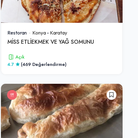
Restoran
Konya
-
Karatay
MİSS ETLİEKMEK VE YAĞ SOMUNU
Açık
4.7
(469 Değerlendirme)