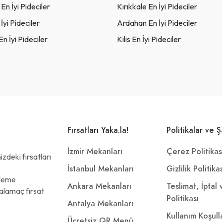
n İyi Pideciler
Kırıkkale En İyi Pideciler
İyi Pideciler
Ardahan En İyi Pideciler
n İyi Pideciler
Kilis En İyi Pideciler
Fırsatları Yaka.la!
Politikalar ve Ş
İzmir Mekanları
Çerez Politikas
zdeki fırsatları
İstanbul Mekanları
Gizlilik Politika
ödeme
Ankara Mekanları
Teslimat, İptal
alamaç fırsat
Politikası
Antalya Mekanları
Kullanım Koşull
Ücretsiz QR Menü