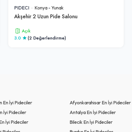
PIDECI
Konya
-
Yunak
Akşehir 2 Uzun Pide Salonu
Açık
3.0
(2 Değerlendirme)
En İyi Pideciler
Afyonkarahisar En İyi Pideciler
 İyi Pideciler
Antalya En İyi Pideciler
En İyi Pideciler
Bilecik En İyi Pideciler
i Pideciler
Burdur En İyi Pideciler