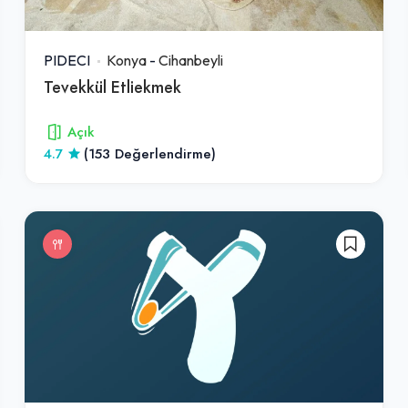
PIDECI
Konya
-
Cihanbeyli
Tevekkül Etliekmek
Açık
4.7
(153 Değerlendirme)