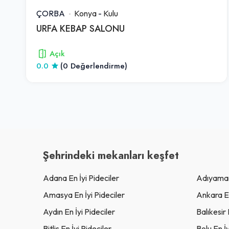
ÇORBA
Konya
-
Kulu
URFA KEBAP SALONU
Açık
0.0
(0 Değerlendirme)
Şehrindeki mekanları keşfet
Adana En İyi Pideciler
Adıyaman 
Amasya En İyi Pideciler
Ankara En
Aydın En İyi Pideciler
Balıkesir 
Bitlis En İyi Pideciler
Bolu En İy