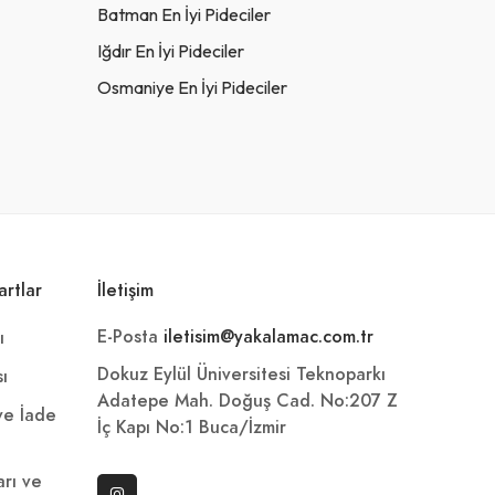
Batman En İyi Pideciler
Iğdır En İyi Pideciler
Osmaniye En İyi Pideciler
artlar
İletişim
E-Posta
iletisim@yakalamac.com.tr
ı
Dokuz Eylül Üniversitesi Teknoparkı
sı
Adatepe Mah. Doğuş Cad. No:207 Z
 ve İade
İç Kapı No:1 Buca/İzmir
arı ve