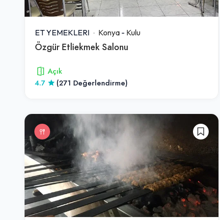
ET YEMEKLERI
Konya
-
Kulu
Özgür Etliekmek Salonu
Açık
4.7
(271 Değerlendirme)