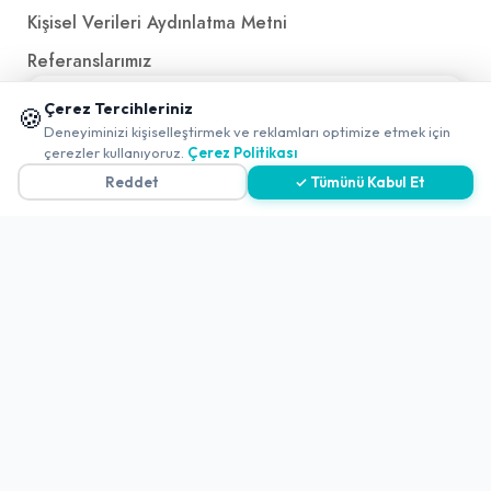
Kişisel Verileri Aydınlatma Metni
Referanslarımız
📱 Mobil uygulamamızı keşfedin!
Çerez Tercihleriniz
🍪
✖
İletişim
Deneyiminizi kişiselleştirmek ve reklamları optimize etmek için
çerezler kullanıyoruz.
Çerez Politikası
E-Posta
iletisim@yakalamac.com.tr
Reddet
✓ Tümünü Kabul Et
Dokuz Eylül Üniversitesi Teknoparkı Adatepe Mah.
Doğuş Cad. No:207 Z İç Kapı No:1 Buca/İzmir
2026 ©
Yakala
. All rights reserved.