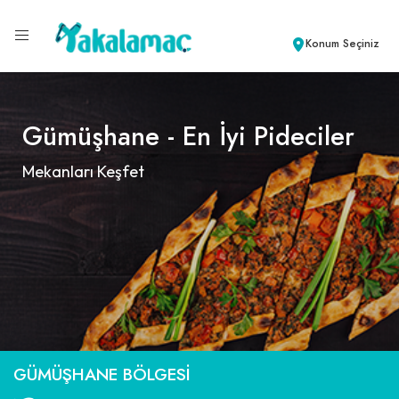
Konum Seçiniz
Gümüşhane - En İyi Pideciler
Mekanları Keşfet
GÜMÜŞHANE BÖLGESI