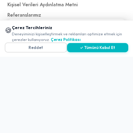
Kişisel Verileri Aydınlatma Metni
Referanslarımız
📱 Mobil uygulamamızı keşfedin!
Çerez Tercihleriniz
🍪
✖
İletişim
Deneyiminizi kişiselleştirmek ve reklamları optimize etmek için
çerezler kullanıyoruz.
Çerez Politikası
E-Posta
iletisim@yakalamac.com.tr
Reddet
✓ Tümünü Kabul Et
Dokuz Eylül Üniversitesi Teknoparkı Adatepe Mah.
Doğuş Cad. No:207 Z İç Kapı No:1 Buca/İzmir
2026 ©
Yakala
. All rights reserved.