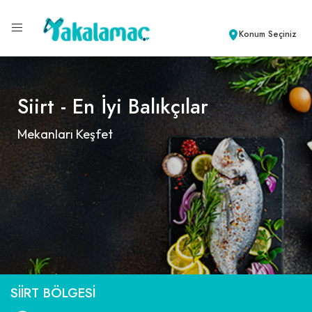
Konum Seçiniz
Siirt - En İyi Balıkçılar
Mekanları Keşfet
SIIRT BÖLGESI