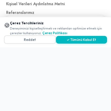
Kişisel Verileri Aydınlatma Metni
Referanslarımız
📱 Mobil uygulamamızı keşfedin!
Çerez Tercihleriniz
🍪
✖
İletişim
Deneyiminizi kişiselleştirmek ve reklamları optimize etmek için
çerezler kullanıyoruz.
Çerez Politikası
E-Posta
iletisim@yakalamac.com.tr
Reddet
✓ Tümünü Kabul Et
Dokuz Eylül Üniversitesi Teknoparkı Adatepe Mah.
Doğuş Cad. No:207 Z İç Kapı No:1 Buca/İzmir
2026 ©
Yakala
. All rights reserved.