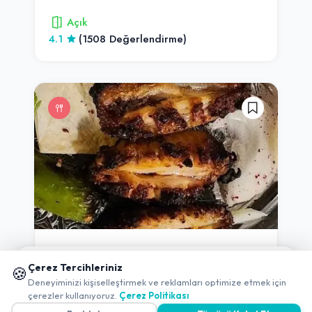
Açık
4.1
(1508 Değerlendirme)
Restoran
Ankara
-
Çankaya
📱 Mobil uygulamamızı keşfedin!
Çerez Tercihleriniz
Kanatçı Sarı
🍪
✖
Deneyiminizi kişiselleştirmek ve reklamları optimize etmek için
çerezler kullanıyoruz.
Çerez Politikası
Açık