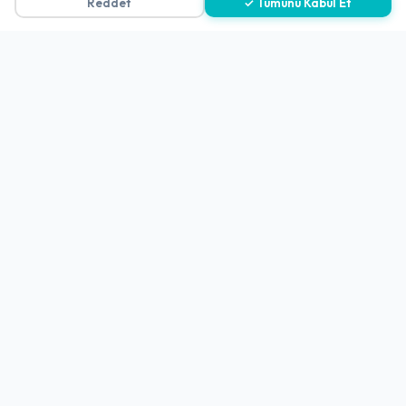
Reddet
✓ Tümünü Kabul Et
4.2
(1451 Değerlendirme)
Restoran
Ankara
-
Çankaya
Mutlu Lokantası
Açık
4.6
(1229 Değerlendirme)