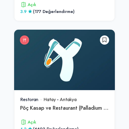
Açık
3.9
(177 Değerlendirme)
Restoran
Hatay
-
Antakya
Pöç Kasap ve Restaurant (Palladium Uzun Çarşı)
Açık
4.2
(6602 Değerlendirme)