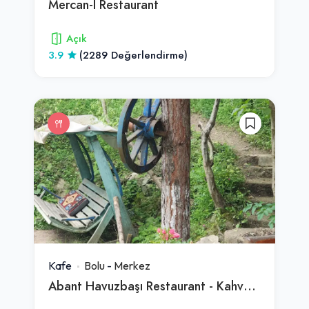
Mercan-I Restaurant
Açık
3.9
(2289 Değerlendirme)
Kafe
Bolu
-
Merkez
Abant Havuzbaşı Restaurant - Kahvaltı - Kuzu Çevirme -Alabalık