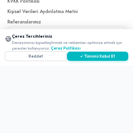
KVKK Politikası
Kişisel Verileri Aydınlatma Metni
Referanslarımız
📱 Mobil uygulamamızı keşfedin!
Çerez Tercihleriniz
🍪
İletişim
✖
Deneyiminizi kişiselleştirmek ve reklamları optimize etmek için
çerezler kullanıyoruz.
Çerez Politikası
E-Posta
iletisim@yakalamac.com.tr
Reddet
✓ Tümünü Kabul Et
Dokuz Eylül Üniversitesi Teknoparkı Adatepe Mah.
Doğuş Cad. No:207 Z İç Kapı No:1 Buca/İzmir
2026 ©
Yakala
. All rights reserved.