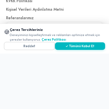
KVKK Politikası
Kişisel Verileri Aydınlatma Metni
Referanslarımız
📱 Mobil uygulamamızı keşfedin!
Çerez Tercihleriniz
🍪
İletişim
✖
Deneyiminizi kişiselleştirmek ve reklamları optimize etmek için
çerezler kullanıyoruz.
Çerez Politikası
E-Posta
iletisim@yakalamac.com.tr
Reddet
✓ Tümünü Kabul Et
Dokuz Eylül Üniversitesi Teknoparkı Adatepe Mah.
Doğuş Cad. No:207 Z İç Kapı No:1 Buca/İzmir
2026 ©
Yakala
. All rights reserved.