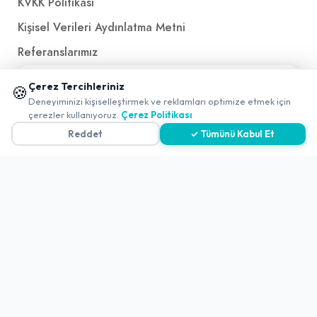
KVKK Politikası
Kişisel Verileri Aydınlatma Metni
Referanslarımız
📱 Mobil uygulamamızı keşfedin!
Çerez Tercihleriniz
🍪
İletişim
✖
Deneyiminizi kişiselleştirmek ve reklamları optimize etmek için
çerezler kullanıyoruz.
Çerez Politikası
E-Posta
iletisim@yakalamac.com.tr
Reddet
✓ Tümünü Kabul Et
Dokuz Eylül Üniversitesi Teknoparkı Adatepe Mah.
Doğuş Cad. No:207 Z İç Kapı No:1 Buca/İzmir
2026 ©
Yakala
. All rights reserved.