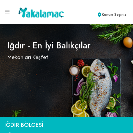
Konum Seçiniz
Iğdır - En İyi Balıkçılar
Mekanları Keşfet
IĞDIR BÖLGESI