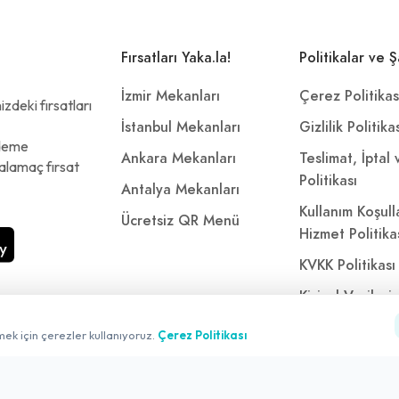
Fırsatları Yaka.la!
Politikalar ve Ş
İzmir Mekanları
Çerez Politikas
zdeki fırsatları
İstanbul Mekanları
Gizlilik Politika
ödeme
Ankara Mekanları
Teslimat, İptal
alamaç fırsat
Politikası
Antalya Mekanları
Kullanım Koşull
Ücretsiz QR Menü
Hizmet Politika
KVKK Politikası
Kişisel Verileri
Aydınlatma Met
mek için çerezler kullanıyoruz.
Çerez Politikası
Referanslarımı