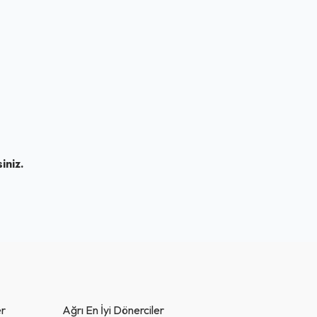
iniz.
er
Ağrı En İyi Dönerciler