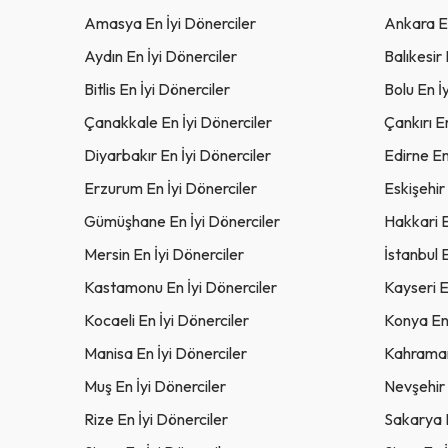
Amasya En İyi Dönerciler
Ankara En
Aydın En İyi Dönerciler
Balıkesir 
Bitlis En İyi Dönerciler
Bolu En İ
Çanakkale En İyi Dönerciler
Çankırı E
Diyarbakır En İyi Dönerciler
Edirne En
Erzurum En İyi Dönerciler
Eskişehir
Gümüşhane En İyi Dönerciler
Hakkari E
Mersin En İyi Dönerciler
İstanbul 
Kastamonu En İyi Dönerciler
Kayseri E
Kocaeli En İyi Dönerciler
Konya En 
Manisa En İyi Dönerciler
Kahraman
Muş En İyi Dönerciler
Nevşehir 
Rize En İyi Dönerciler
Sakarya E