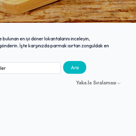
 bulunan en iyi döner lokantalarını inceleyin,
m gönderin. İşte karşınızda parmak ısırtan zonguldak en
Ara
Yaka.la Sıralaması