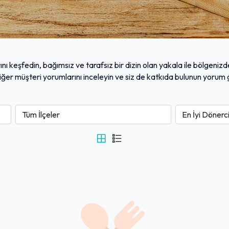
ı keşfedin, bağımsız ve tarafsız bir dizin olan yakala ile bölgenizde
 diğer müşteri yorumlarını inceleyin ve siz de katkıda bulunun yoru