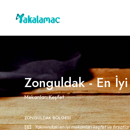
Zonguldak - En İyi
Mekanları Keşfet
ZONGULDAK BÖLGESI
Yakınındaki en iyi mekanları keşfet ve fırsatlar