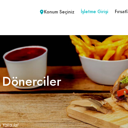
İşletme Girişi
Fırsatl
Konum Seçiniz
 Dönerciler
ı Yaka.la!