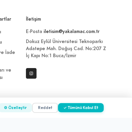
artlar
İletişim
E-Posta
iletisim@yakalamac.com.tr
ı
Dokuz Eylül Üniversitesi Teknoparkı
sı
Adatepe Mah. Doğuş Cad. No:207 Z
 ve İade
İç Kapı No:1 Buca/İzmir
arı ve
sı
ni
⚙ Özelleştir
Reddet
✓ Tümünü Kabul Et
z