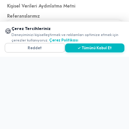
Kişisel Verileri Aydınlatma Metni
Referanslarımız
📱 Mobil uygulamamızı keşfedin!
Çerez Tercihleriniz
🍪
✖
İletişim
Deneyiminizi kişiselleştirmek ve reklamları optimize etmek için
çerezler kullanıyoruz.
Çerez Politikası
E-Posta
iletisim@yakalamac.com.tr
Reddet
✓ Tümünü Kabul Et
Dokuz Eylül Üniversitesi Teknoparkı Adatepe Mah.
Doğuş Cad. No:207 Z İç Kapı No:1 Buca/İzmir
2026 ©
Yakala
. All rights reserved.