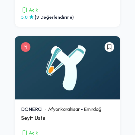
Açık
5.0
(3 Değerlendirme)
DONERCİ
Afyonkarahisar
-
Emirdağ
Seyit Usta
Açık