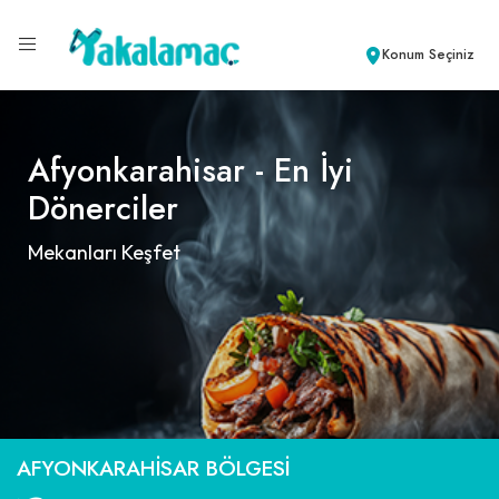
Konum Seçiniz
Afyonkarahisar - En İyi
Dönerciler
Mekanları Keşfet
AFYONKARAHISAR BÖLGESI