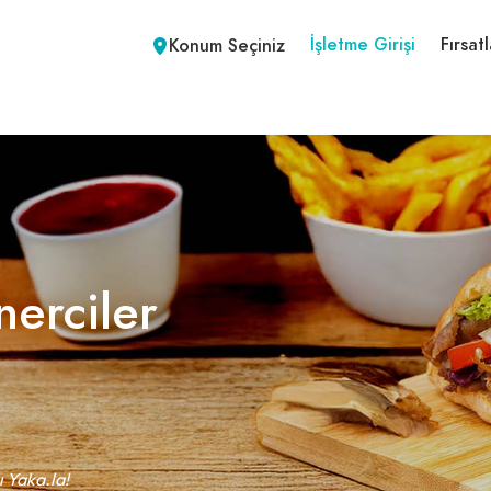
İşletme Girişi
Fırsatl
Konum Seçiniz
nerciler
ı Yaka.la!