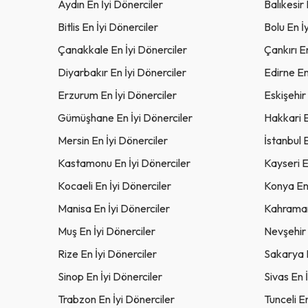
Aydın En İyi Dönerciler
Balıkesir 
Bitlis En İyi Dönerciler
Bolu En İ
Çanakkale En İyi Dönerciler
Çankırı E
Diyarbakır En İyi Dönerciler
Edirne En
Erzurum En İyi Dönerciler
Eskişehir
Gümüşhane En İyi Dönerciler
Hakkari E
Mersin En İyi Dönerciler
İstanbul 
Kastamonu En İyi Dönerciler
Kayseri E
Kocaeli En İyi Dönerciler
Konya En 
Manisa En İyi Dönerciler
Kahraman
Muş En İyi Dönerciler
Nevşehir 
Rize En İyi Dönerciler
Sakarya E
Sinop En İyi Dönerciler
Sivas En 
Trabzon En İyi Dönerciler
Tunceli E