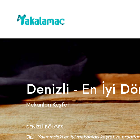
Denizli - En İyi Dö
Mekanları Keşfet
DENIZLI BÖLGESI
Yakınındaki en iyi mekanları keşfet ve fırsatlar