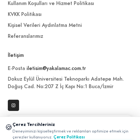
Kullanım Koşulları ve Hizmet Politikası
KVKK Politikası
Kişisel Verileri Aydınlatma Metni
Referanslarımız
İletişim
E-Posta
iletisim@yakalamac.com.tr
Dokuz Eylül Üniversitesi Teknoparkı Adatepe Mah.
Doğuş Cad. No:207 Z İç Kapı No:1 Buca/İzmir
📱 Mobil uygulamamızı keşfedin!
Çerez Tercihleriniz
🍪
✖
Deneyiminizi kişiselleştirmek ve reklamları optimize etmek için
çerezler kullanıyoruz.
Çerez Politikası