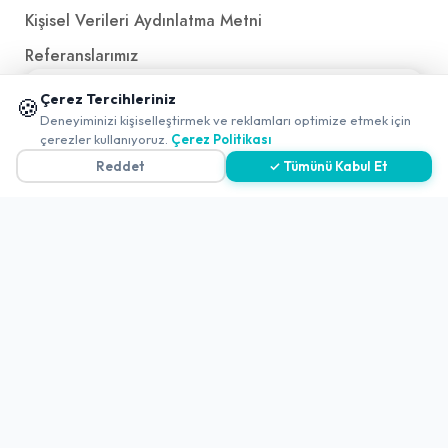
Kişisel Verileri Aydınlatma Metni
Referanslarımız
📱 Mobil uygulamamızı keşfedin!
Çerez Tercihleriniz
🍪
✖
İletişim
Deneyiminizi kişiselleştirmek ve reklamları optimize etmek için
çerezler kullanıyoruz.
Çerez Politikası
E-Posta
iletisim@yakalamac.com.tr
Reddet
✓ Tümünü Kabul Et
Dokuz Eylül Üniversitesi Teknoparkı Adatepe Mah.
Doğuş Cad. No:207 Z İç Kapı No:1 Buca/İzmir
2026 ©
Yakala
. All rights reserved.