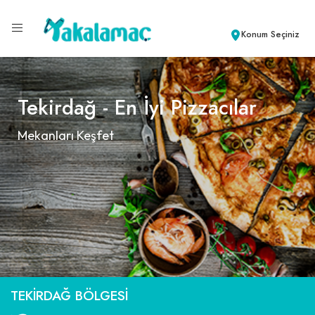
Konum Seçiniz
Tekirdağ - En İyi Pizzacılar
Mekanları Keşfet
TEKIRDAĞ BÖLGESI