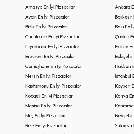
Amasya En İyi Pizzacılar
Ankara En
Aydın En İyi Pizzacılar
Balıkesir 
Bitlis En İyi Pizzacılar
Bolu En İy
Çanakkale En İyi Pizzacılar
Çankırı En
Diyarbakır En İyi Pizzacılar
Edirne En
Erzurum En İyi Pizzacılar
Eskişehir 
Gümüşhane En İyi Pizzacılar
Hakkari E
Mersin En İyi Pizzacılar
İstanbul E
Kastamonu En İyi Pizzacılar
Kayseri E
Kocaeli En İyi Pizzacılar
Konya En 
Manisa En İyi Pizzacılar
Kahraman
Muş En İyi Pizzacılar
Nevşehir 
Rize En İyi Pizzacılar
Sakarya E