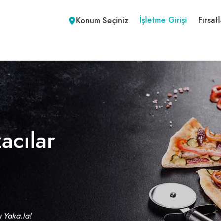
İşletme Girişi
Fırsatl
Konum Seçiniz
zacılar
ı Yaka.la!