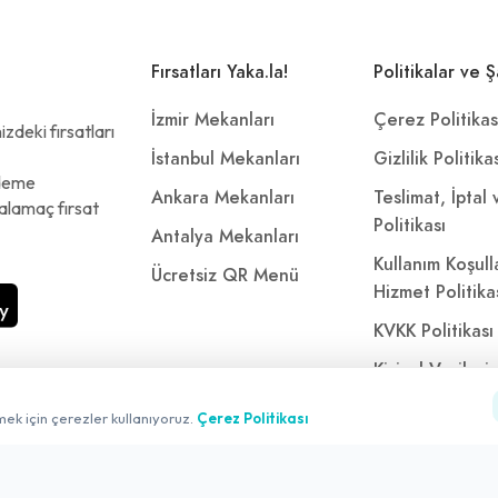
Fırsatları Yaka.la!
Politikalar ve Ş
İzmir Mekanları
Çerez Politikas
zdeki fırsatları
İstanbul Mekanları
Gizlilik Politika
ödeme
Ankara Mekanları
Teslimat, İptal
alamaç fırsat
Politikası
Antalya Mekanları
Kullanım Koşull
Ücretsiz QR Menü
Hizmet Politika
KVKK Politikası
Kişisel Verileri
Aydınlatma Met
mek için çerezler kullanıyoruz.
Çerez Politikası
Referanslarımı