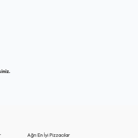
iniz.
r
Ağrı En İyi Pizzacılar