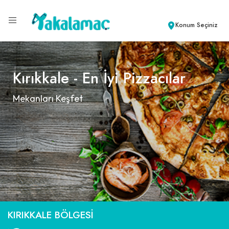
Konum Seçiniz
Kırıkkale - En İyi Pizzacılar
Mekanları Keşfet
KIRIKKALE BÖLGESI