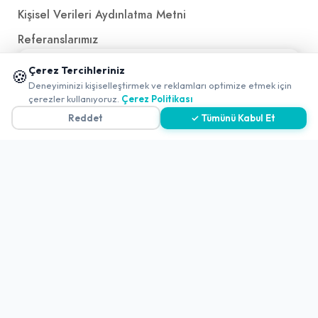
Kişisel Verileri Aydınlatma Metni
Referanslarımız
📱 Mobil uygulamamızı keşfedin!
Çerez Tercihleriniz
🍪
✖
İletişim
Deneyiminizi kişiselleştirmek ve reklamları optimize etmek için
çerezler kullanıyoruz.
Çerez Politikası
E-Posta
iletisim@yakalamac.com.tr
Reddet
✓ Tümünü Kabul Et
Dokuz Eylül Üniversitesi Teknoparkı Adatepe Mah.
Doğuş Cad. No:207 Z İç Kapı No:1 Buca/İzmir
2026 ©
Yakala
. All rights reserved.