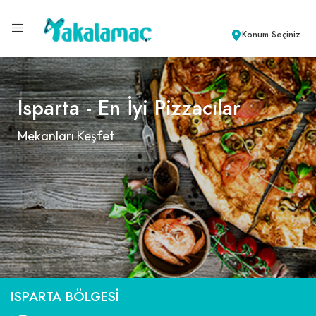
Konum Seçiniz
Isparta - En İyi Pizzacılar
Mekanları Keşfet
ISPARTA BÖLGESI