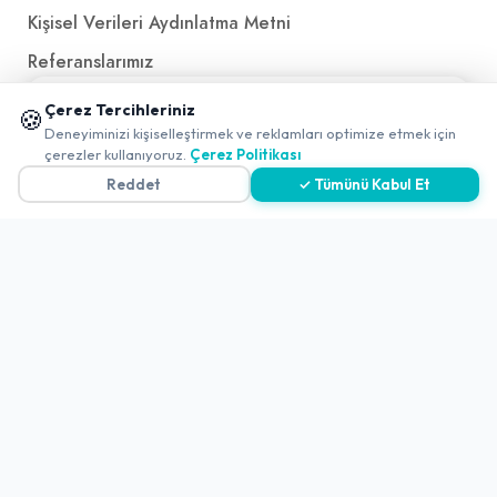
Kişisel Verileri Aydınlatma Metni
Referanslarımız
📱 Mobil uygulamamızı keşfedin!
Çerez Tercihleriniz
🍪
✖
İletişim
Deneyiminizi kişiselleştirmek ve reklamları optimize etmek için
çerezler kullanıyoruz.
Çerez Politikası
E-Posta
iletisim@yakalamac.com.tr
Reddet
✓ Tümünü Kabul Et
Dokuz Eylül Üniversitesi Teknoparkı Adatepe Mah.
Doğuş Cad. No:207 Z İç Kapı No:1 Buca/İzmir
2026 ©
Yakala
. All rights reserved.