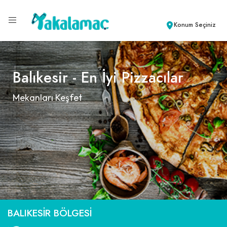
Konum Seçiniz
Balıkesir - En İyi Pizzacılar
Mekanları Keşfet
BALIKESIR BÖLGESI