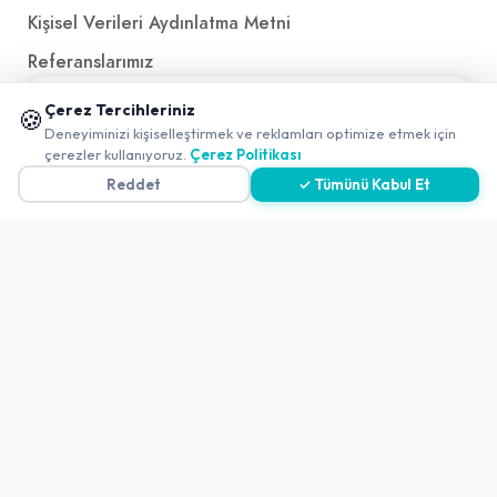
Kişisel Verileri Aydınlatma Metni
Referanslarımız
📱 Mobil uygulamamızı keşfedin!
Çerez Tercihleriniz
🍪
✖
İletişim
Deneyiminizi kişiselleştirmek ve reklamları optimize etmek için
çerezler kullanıyoruz.
Çerez Politikası
E-Posta
iletisim@yakalamac.com.tr
Reddet
✓ Tümünü Kabul Et
Dokuz Eylül Üniversitesi Teknoparkı Adatepe Mah.
Doğuş Cad. No:207 Z İç Kapı No:1 Buca/İzmir
2026 ©
Yakala
. All rights reserved.