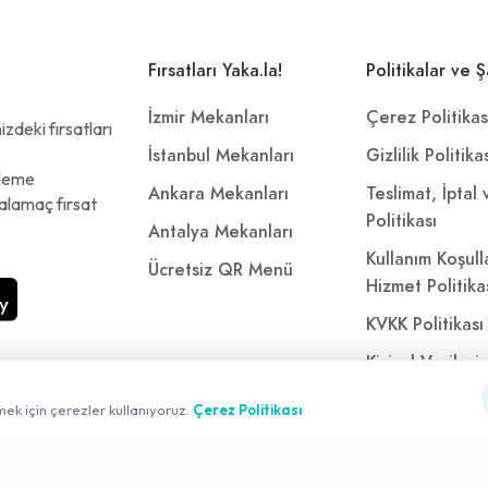
Fırsatları Yaka.la!
Politikalar ve Ş
İzmir Mekanları
Çerez Politikas
zdeki fırsatları
İstanbul Mekanları
Gizlilik Politika
ödeme
Ankara Mekanları
Teslimat, İptal
alamaç fırsat
Politikası
Antalya Mekanları
Kullanım Koşull
Ücretsiz QR Menü
Hizmet Politika
KVKK Politikası
Kişisel Verileri
Aydınlatma Met
mek için çerezler kullanıyoruz.
Çerez Politikası
Referanslarımı