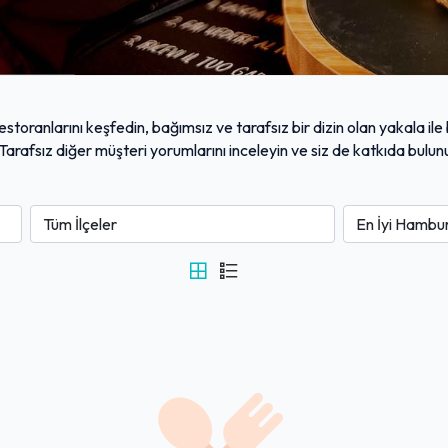
toranlarını keşfedin, bağımsız ve tarafsız bir dizin olan yakala il
n. Tarafsız diğer müşteri yorumlarını inceleyin ve siz de katkıda bul