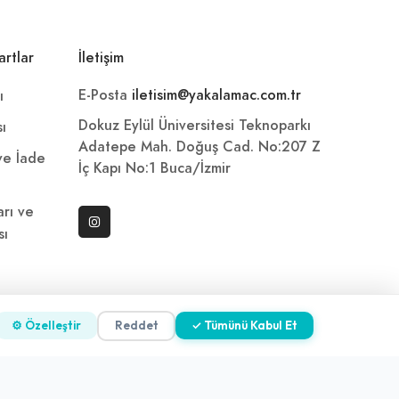
artlar
İletişim
E-Posta
iletisim@yakalamac.com.tr
ı
Dokuz Eylül Üniversitesi Teknoparkı
sı
Adatepe Mah. Doğuş Cad. No:207 Z
 ve İade
İç Kapı No:1 Buca/İzmir
arı ve
sı
ni
⚙ Özelleştir
Reddet
✓ Tümünü Kabul Et
z