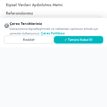
Kişisel Verileri Aydınlatma Metni
Referanslarımız
📱 Mobil uygulamamızı keşfedin!
Çerez Tercihleriniz
🍪
✖
İletişim
Deneyiminizi kişiselleştirmek ve reklamları optimize etmek için
çerezler kullanıyoruz.
Çerez Politikası
E-Posta
iletisim@yakalamac.com.tr
Reddet
✓ Tümünü Kabul Et
Dokuz Eylül Üniversitesi Teknoparkı Adatepe Mah.
Doğuş Cad. No:207 Z İç Kapı No:1 Buca/İzmir
2026 ©
Yakala
. All rights reserved.