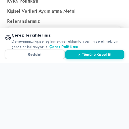
KVKK Politikası
Kişisel Verileri Aydınlatma Metni
Referanslarımız
📱 Mobil uygulamamızı keşfedin!
Çerez Tercihleriniz
🍪
İletişim
✖
Deneyiminizi kişiselleştirmek ve reklamları optimize etmek için
çerezler kullanıyoruz.
Çerez Politikası
E-Posta
iletisim@yakalamac.com.tr
Reddet
✓ Tümünü Kabul Et
Dokuz Eylül Üniversitesi Teknoparkı Adatepe Mah.
Doğuş Cad. No:207 Z İç Kapı No:1 Buca/İzmir
2026 ©
Yakala
. All rights reserved.