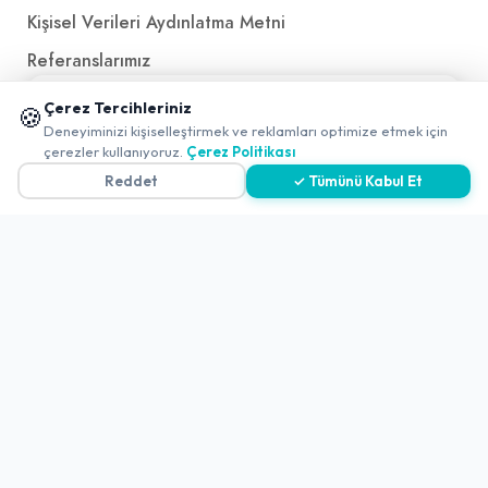
Kişisel Verileri Aydınlatma Metni
Referanslarımız
📱 Mobil uygulamamızı keşfedin!
Çerez Tercihleriniz
🍪
✖
İletişim
Deneyiminizi kişiselleştirmek ve reklamları optimize etmek için
çerezler kullanıyoruz.
Çerez Politikası
E-Posta
iletisim@yakalamac.com.tr
Reddet
✓ Tümünü Kabul Et
Dokuz Eylül Üniversitesi Teknoparkı Adatepe Mah.
Doğuş Cad. No:207 Z İç Kapı No:1 Buca/İzmir
2026 ©
Yakala
. All rights reserved.