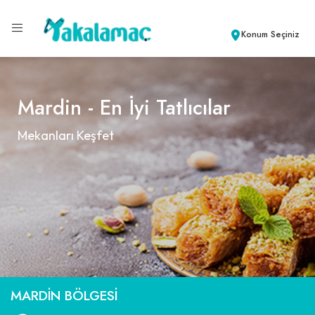
Konum Seçiniz
Mardin - En İyi Tatlıcılar
Mekanları Keşfet
MARDIN BÖLGESI