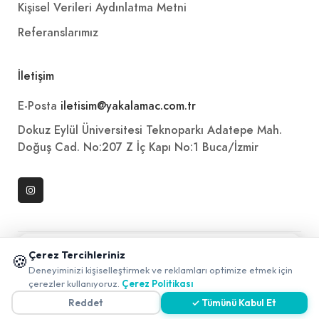
Kişisel Verileri Aydınlatma Metni
Referanslarımız
İletişim
E-Posta
iletisim@yakalamac.com.tr
Dokuz Eylül Üniversitesi Teknoparkı Adatepe Mah.
Doğuş Cad. No:207 Z İç Kapı No:1 Buca/İzmir
📱 Mobil uygulamamızı keşfedin!
Çerez Tercihleriniz
🍪
✖
Deneyiminizi kişiselleştirmek ve reklamları optimize etmek için
çerezler kullanıyoruz.
Çerez Politikası
2026 ©
Yakala
. All rights reserved.
Reddet
✓ Tümünü Kabul Et