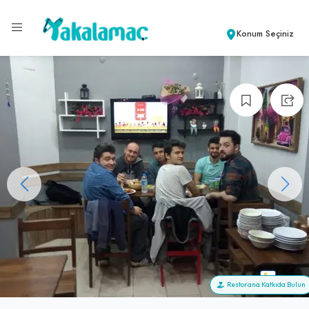
Konum Seçiniz
+6
Restorana Katkıda Bulun