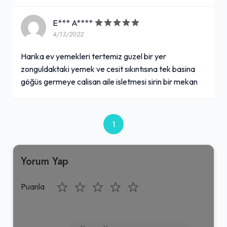
E*** A****
4/13/2022
Harika ev yemekleri tertemiz guzel bir yer
zonguldaktaki yemek ve cesit sıkıntısına tek basina
göğüs germeye calisan aile isletmesi sirin bir mekan
1
Yorum Yap
Puanla