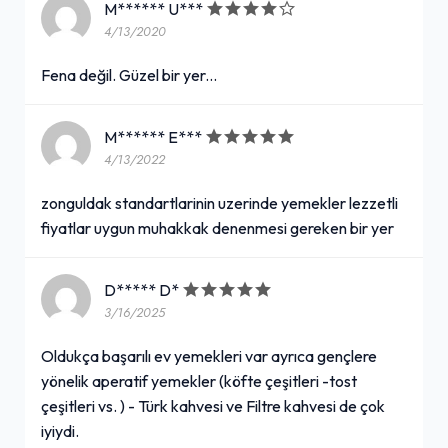
M****** U***
4/13/2020
Fena değil. Güzel bir yer...
M****** E***
4/13/2022
zonguldak standartlarinin uzerinde yemekler lezzetli
fiyatlar uygun muhakkak denenmesi gereken bir yer
D***** D*
3/16/2025
Oldukça başarılı ev yemekleri var ayrıca gençlere
yönelik aperatif yemekler (köfte çeşitleri -tost
çeşitleri vs. ) - Türk kahvesi ve Filtre kahvesi de çok
iyiydi.