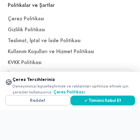
Politikalar ve Şartlar
Çerez Politikası
Gizlilik Politikası
Teslimat, İptal ve İade Politikası
Kullanım Koşulları ve Hizmet Politikası
KVKK Politikası
Kişisel Verileri Aydınlatma Metni
📱 Mobil uygulamamızı keşfedin!
Çerez Tercihleriniz
🍪
✖
Referanslarımız
Deneyiminizi kişiselleştirmek ve reklamları optimize etmek için
0
çerezler kullanıyoruz.
Çerez Politikası
Reddet
✓ Tümünü Kabul Et
İletişim
E-Posta
iletisim@yakalamac.com.tr
Dokuz Eylül Üniversitesi Teknoparkı Adatepe Mah.
Doğuş Cad. No:207 Z İç Kapı No:1 Buca/İzmir