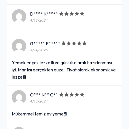
D**** K*****
4/13/2024
G***** E*****
3/14/2025
Yemekler çok lezzetli ve günlük olarak hazırlanması
iyi. Mantısı gerçekten guzel. Fiyat olarak ekonomik ve
lezzetli
Ö*** N** C**
4/13/2024
Mükemmel temiz ev yemeği