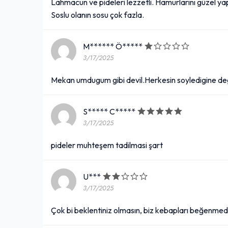
Lahmacun ve pideleri lezzetli. Hamurlarını güzel yap
Soslu olanın sosu çok fazla.
M****** Ö*****
3/17/2025
Mekan umdugum gibi devil.Herkesin soyledigine degil
S***** C*****
3/17/2025
pideler muhteşem tadilmasi şart
U***
3/17/2025
Çok bi beklentiniz olmasın, biz kebapları beğenmed