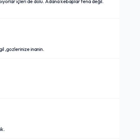
ıyorlar içleri de dolu. Adana kebaplar fena değil.
 ,gozlerinize inanin.
ik.