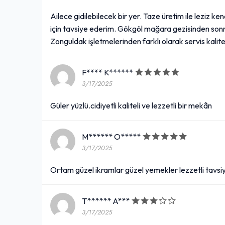
Ailece gidilebilecek bir yer. Taze üretim ile leziz kend
için tavsiye ederim. Gökgöl mağara gezisinden sonra s
Zonguldak işletmelerinden farklı olarak servis kalite
F**** K******
3/17/2025
Güler yüzlü.cidiyetli kaliteli ve lezzetli bir mekân
M****** O*****
3/17/2025
Ortam güzel ikramlar güzel yemekler lezzetli tavs
T****** A***
3/17/2025