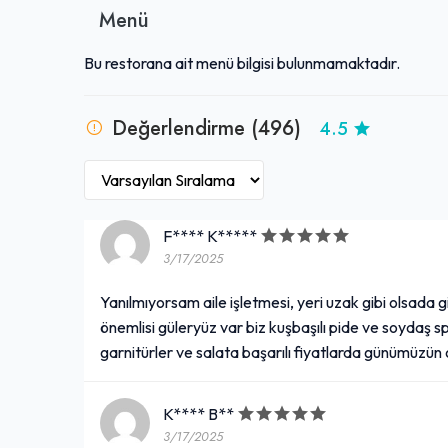
gereken, idealist bir durak olarak öne çıkmaktadır.
Menü
Bu restorana ait menü bilgisi bulunmamaktadır.
Değerlendirme (496)
4.5
F**** K*****
3/17/2025
Yanılmıyorsam aile işletmesi, yeri uzak gibi olsada 
önemlisi güleryüz var biz kuşbaşılı pide ve soydaş sp
garnitürler ve salata başarılı fiyatlarda günümüzü
K**** B**
3/17/2025