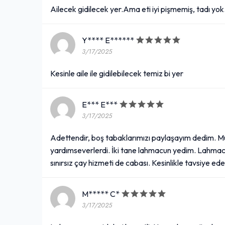
Ailecek gidilecek yer.Ama eti iyi pişmemiş, tadı yok
Y**** E******
3/17/2025
Kesinle aile ile gidilebilecek temiz bi yer
E*** E***
3/17/2025
Adettendir, boş tabaklarımızı paylaşayım dedim. M
yardımseverlerdi. İki tane lahmacun yedim. Lahmacun
sınırsız çay hizmeti de cabası. Kesinlikle tavsiye ed
M***** C*
3/17/2025