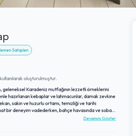
ap
 Hemen Sahiplen
ullanılarak oluşturulmuştur.
, geleneksel Karadeniz mutfağının lezzetli örneklerini
özenle hazırlanan kebaplar ve lahmacunlar, damak zevkine
an, sakin ve huzurlu ortamı, temizliği ve tarihi
ahat bir deneyim vadederken, bahçe havasında ve soba
elin misafirperverliği, hızlı ve özenli servis anlayışı,
Devamını Göster
ıyla birleşir. Makul fiyatlar ve ürünlerin organik olması
eneyimlemek isteyenler için kesinlikle uğranılması