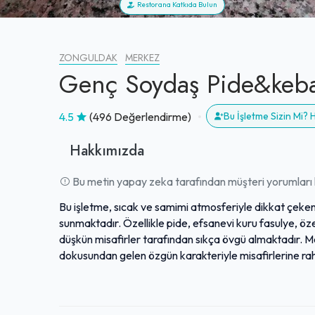
Restorana Katkıda Bulun
ZONGULDAK
MERKEZ
Genç Soydaş Pide&keb
4.5
(496 Değerlendirme)
Bu İşletme Sizin Mi?
Hakkımızda
Bu metin yapay zeka tarafından müşteri yorumları k
Bu işletme, sıcak ve samimi atmosferiyle dikkat çeken
sunmaktadır. Özellikle pide, efsanevi kuru fasulye, 
düşkün misafirler tarafından sıkça övgü almaktadır. Mek
dokusundan gelen özgün karakteriyle misafirlerine r
sıcaklığında yemek yeme imkanı sunar. Güler yüzlü person
toplu siparişlerde bile kalitesini koruyan hizmet anlayış
gibi ek avantajlarıyla, Zonguldak'ta yerel lezzetleri d