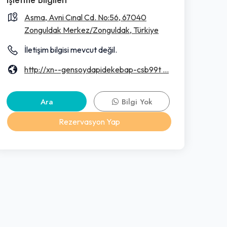
Asma, Avni Cınal Cd. No:56, 67040
Zonguldak Merkez/Zonguldak, Türkiye
İletişim bilgisi mevcut değil.
http://xn--gensoydapidekebap-csb99t ...
Ara
Bilgi Yok
Rezervasyon Yap