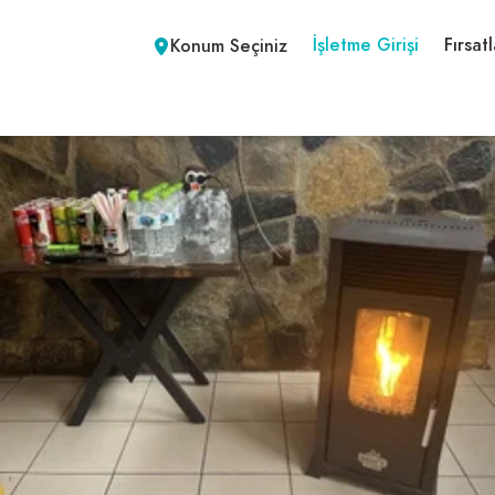
İşletme Girişi
Fırsatl
Konum Seçiniz