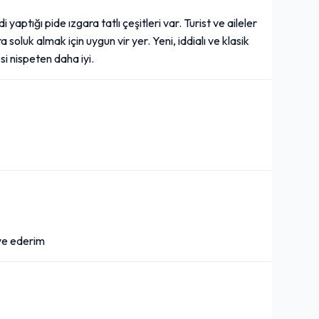
i yaptığı pide ızgara tatlı çeşitleri var. Turist ve aileler
oluk almak için uygun vir yer. Yeni, iddialı ve klasik
si nispeten daha iyi.
iye ederim