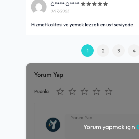
Ö**** O****
3/17/2025
Hizmet kalitesi ve yemek lezzeti en üst seviyede.
1
2
3
4
Yorum Yap
Puanla
Yorum yapmak için
G