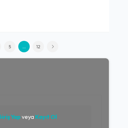
5
...
12
iriş Yap
veya
Kayıt Ol