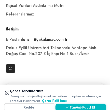
Kişisel Verileri Aydınlatma Metni
Referanslarımız
İletişim
E-Posta
iletisim@yakalamac.com.tr
Dokuz Eylül Üniversitesi Teknoparkı Adatepe Mah.
Doğuş Cad. No:207 Z İç Kapı No:1 Buca/İzmir
📱 Mobil uygulamamızı keşfedin!
Çerez Tercihleriniz
🍪
✖
Deneyiminizi kişiselleştirmek ve reklamları optimize etmek için
0
çerezler kullanıyoruz.
Çerez Politikası
2026 ©
Yakala
. All rights reserved.
Reddet
✓ Tümünü Kabul Et