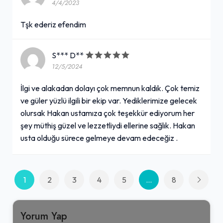
4/4/2023
Tşk ederiz efendim
S*** D**
12/5/2024
İlgi ve alakadan dolayı çok memnun kaldık. Çok temiz
ve güler yüzlü ilgili bir ekip var. Yediklerimize gelecek
olursak Hakan ustamıza çok teşekkür ediyorum her
şey müthiş güzel ve lezzetliydi ellerine sağlık. Hakan
usta olduğu sürece gelmeye devam edeceğiz .
1
2
3
4
5
...
8
Yorum Yap