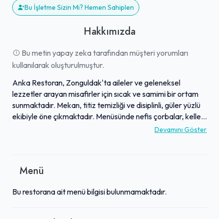
Bu İşletme Sizin Mi? Hemen Sahiplen
Hakkımızda
Bu metin yapay zeka tarafından müşteri yorumları
kullanılarak oluşturulmuştur.
Anka Restoran, Zonguldak'ta aileler ve geleneksel
lezzetler arayan misafirler için sıcak ve samimi bir ortam
sunmaktadır. Mekan, titiz temizliği ve disiplinli, güler yüzlü
ekibiyle öne çıkmaktadır. Menüsünde nefis çorbalar, kelle
söğüş, Adana kebap ve dana haşlama gibi beğenilen
Devamını Göster
lezzetler yer alırken, özellikle Hakan Usta'nın mutfağı
büyük ilgi görmektedir. Sunulan yemekler doyurucu
porsiyonlara ve uygun fiyatlara sahip olup, kalitesiyle
Menü
misafir memnuniyetini sağlamaktadır. Anka Restoran,
güler yüzlü hizmeti, eşsiz lezzetleri ve aile dostu
Bu restorana ait menü bilgisi bulunmamaktadır.
atmosferiyle bölgede kesinlikle tavsiye edilen bir lezzet
durağıdır.