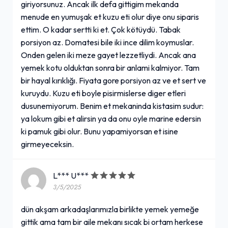
giriyorsunuz. Ancak ilk defa gittigim mekanda
menude en yumuşak et kuzu eti olur diye onu siparis
ettim. O kadar sertti ki et. Çok kötüydü. Tabak
porsiyon az. Domatesi bile iki ince dilim koymuslar.
Onden gelen iki meze gayet lezzetliydi. Ancak ana
yemek kotu olduktan sonra bir anlami kalmiyor. Tam
bir hayal kırıklığı. Fiyata gore porsiyon az ve et sert ve
kuruydu. Kuzu eti boyle pisirmislerse diger etleri
dusunemiyorum. Benim et mekaninda kistasim sudur:
ya lokum gibi et alirsin ya da onu oyle marine edersin
ki pamuk gibi olur. Bunu yapamiyorsan et isine
girmeyeceksin.
L*** U***
3/5/2025
dün akşam arkadaşlarımızla birlikte yemek yemeğe
gittik ama tam bir aile mekanı sıcak bi ortam herkese