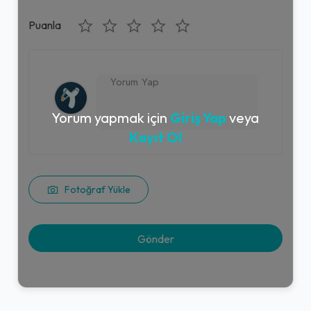
Puanla
Yorum yapmak için
Giriş Yap
veya
Kayıt Ol
Fotoğraf Yükle