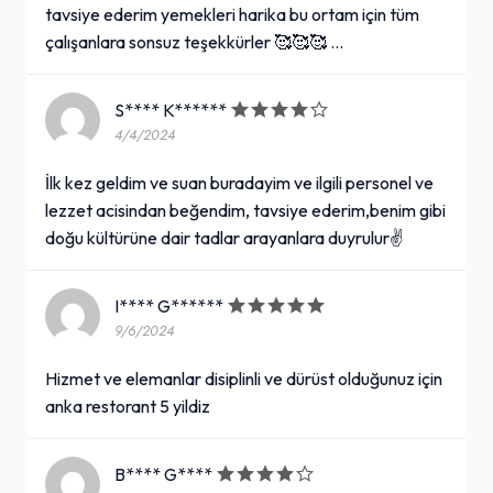
tavsiye ederim yemekleri harika bu ortam için tüm
çalışanlara sonsuz teşekkürler 🥰🥰🥰 …
S**** K******
4/4/2024
İlk kez geldim ve suan buradayim ve ilgili personel ve
lezzet acisindan beğendim, tavsiye ederim,benim gibi
doğu kültürüne dair tadlar arayanlara duyrulur✌
I**** G******
9/6/2024
Hizmet ve elemanlar disiplinli ve dürüst olduğunuz için
anka restorant 5 yildiz
B**** G****