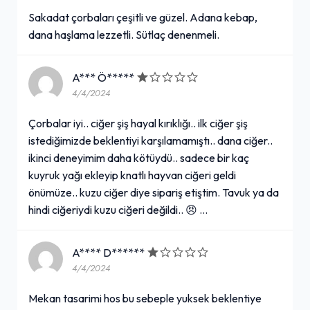
Sakadat çorbaları çeşitli ve güzel. Adana kebap,
dana haşlama lezzetli. Sütlaç denenmeli.
A*** Ö*****
4/4/2024
Çorbalar iyi.. ciğer şiş hayal kırıklığı.. ilk ciğer şiş
istediğimizde beklentiyi karşılamamıştı.. dana ciğer..
ikinci deneyimim daha kötüydü.. sadece bir kaç
kuyruk yağı ekleyip knatlı hayvan ciğeri geldi
önümüze.. kuzu ciğer diye sipariş etiştim. Tavuk ya da
hindi ciğeriydi kuzu ciğeri değildi.. 😠 …
A**** D******
4/4/2024
Mekan tasarimi hos bu sebeple yuksek beklentiye