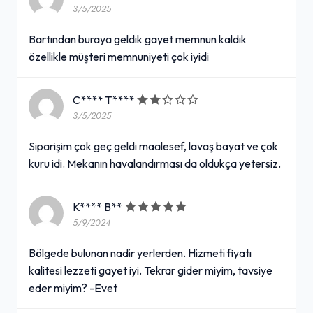
3/5/2025
Bartından buraya geldik gayet memnun kaldık
özellikle müşteri memnuniyeti çok iyidi
C**** T****
3/5/2025
Siparişim çok geç geldi maalesef, lavaş bayat ve çok
kuru idi. Mekanın havalandırması da oldukça yetersiz.
K**** B**
5/9/2024
Bölgede bulunan nadir yerlerden. Hizmeti fiyatı
kalitesi lezzeti gayet iyi. Tekrar gider miyim, tavsiye
eder miyim? -Evet