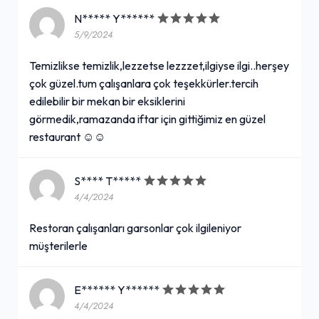
N***** Y******
5/9/2024
Temizlikse temizlik,lezzetse lezzzet,ilgiyse ilgi..herşey
çok güzel.tum çalışanlara çok teşekkürler.tercih
edilebilir bir mekan bir eksiklerini
görmedik,ramazanda iftar için gittiğimiz en güzel
restaurant ☺️☺️
S**** T*****
4/4/2024
Restoran çalışanları garsonlar çok ilgileniyor
müşterilerle
E****** Y******
4/4/2024