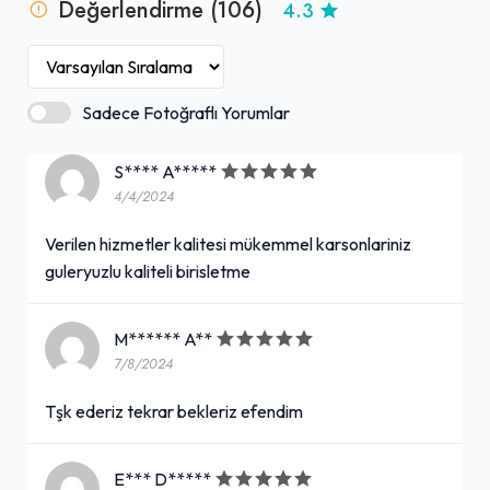
Değerlendirme (106)
4.3
Sadece Fotoğraflı Yorumlar
S**** A*****
4/4/2024
Verilen hizmetler kalitesi mükemmel karsonlariniz
guleryuzlu kaliteli birisletme
M****** A**
7/8/2024
Tşk ederiz tekrar bekleriz efendim
E*** D*****