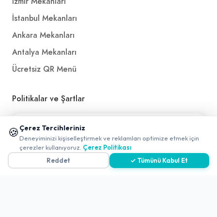
İzmir Mekanları
İstanbul Mekanları
Ankara Mekanları
Antalya Mekanları
Ücretsiz QR Menü
Politikalar ve Şartlar
Çerez Politikası
📱 Mobil uygulamamızı keşfedin!
Çerez Tercihleriniz
🍪
✖
Gizlilik Politikası
Deneyiminizi kişiselleştirmek ve reklamları optimize etmek için
0
çerezler kullanıyoruz.
Çerez Politikası
Teslimat, İptal ve İade Politikası
Reddet
✓ Tümünü Kabul Et
Kullanım Koşulları ve Hizmet Politikası
KVKK Politikası
Kişisel Verileri Aydınlatma Metni