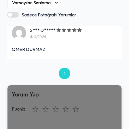
Sadece Fotoğraflı Yorumlar
S*** D*****
5/3/2026
ÖMER DURMAZ
1
Yorum Yap
Puanla