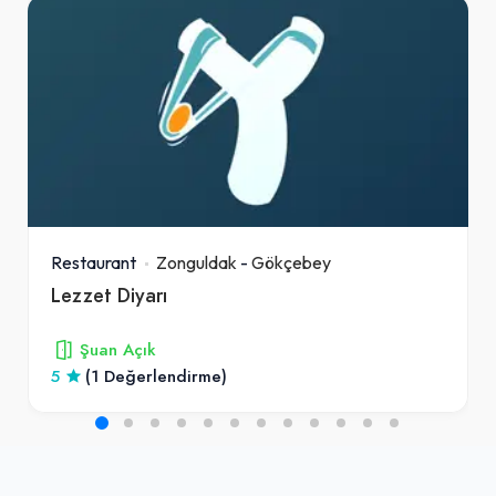
Restaurant
Zonguldak
-
Gökçebey
Lezzet Diyarı
Şuan Açık
5
(1 Değerlendirme)