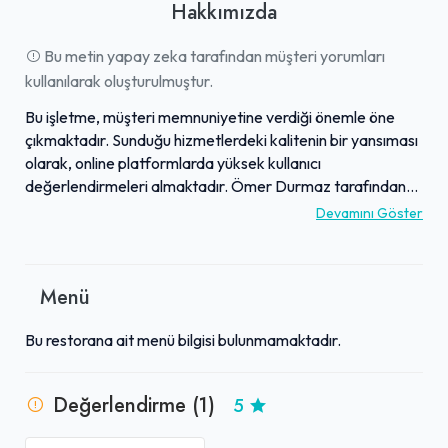
Hakkımızda
Bu metin yapay zeka tarafından müşteri yorumları
kullanılarak oluşturulmuştur.
Bu işletme, müşteri memnuniyetine verdiği önemle öne
çıkmaktadır. Sunduğu hizmetlerdeki kalitenin bir yansıması
olarak, online platformlarda yüksek kullanıcı
değerlendirmeleri almaktadır. Ömer Durmaz tarafından
verilen 5.0 yıldızlı yorum da, işletmenin hizmet anlayışının
Devamını Göster
müşteriler tarafından takdir edildiğini göstermektedir. Bu
tür olumlu geri bildirimler, işletmenin sektördeki duruşunu
güçlendirmekte ve güvenilirliğini pekiştirmektedir. İşletme,
Menü
aldığı bu kıymetli değerlendirmelerle hizmet standartlarını
sürekli olarak geliştirmeyi hedeflemektedir.
Bu restorana ait menü bilgisi bulunmamaktadır.
Değerlendirme (1)
5