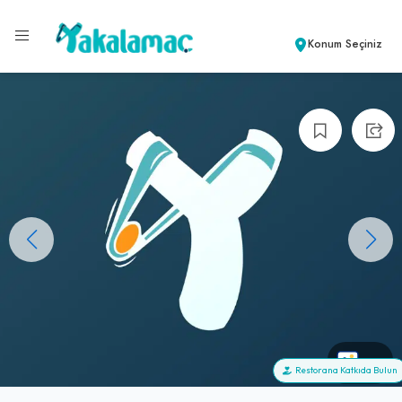
Konum Seçiniz
+0
Restorana Katkıda Bulun