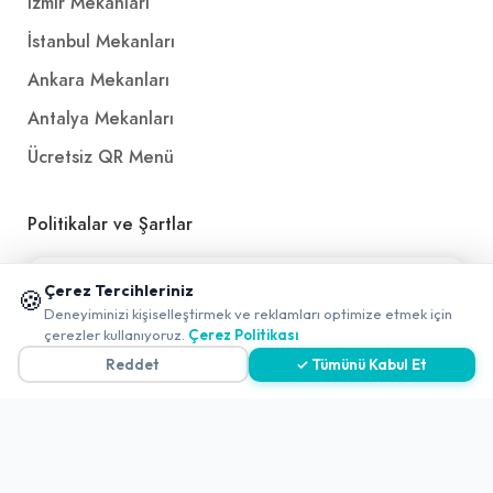
İzmir Mekanları
İstanbul Mekanları
Ankara Mekanları
Antalya Mekanları
Ücretsiz QR Menü
Politikalar ve Şartlar
Çerez Politikası
📱 Mobil uygulamamızı keşfedin!
Çerez Tercihleriniz
🍪
✖
Gizlilik Politikası
Deneyiminizi kişiselleştirmek ve reklamları optimize etmek için
0
çerezler kullanıyoruz.
Çerez Politikası
Teslimat, İptal ve İade Politikası
Reddet
✓ Tümünü Kabul Et
Kullanım Koşulları ve Hizmet Politikası
KVKK Politikası
Kişisel Verileri Aydınlatma Metni