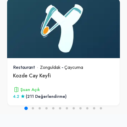
Restaurant
Zonguldak
-
Çaycuma
Kozde Cay Keyfi
Şuan Açık
4.2
(211 Değerlendirme)