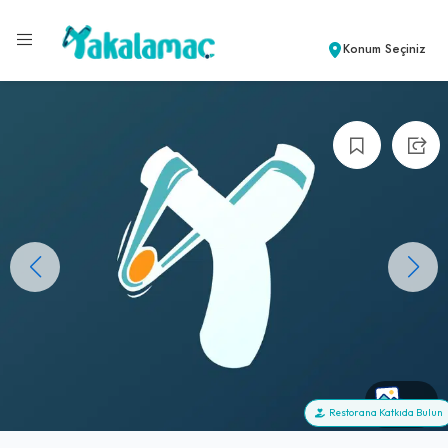
Konum Seçiniz
+0
Restorana Katkıda Bulun