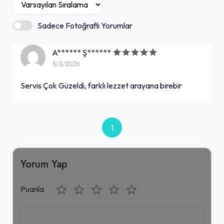
Sadece Fotoğraflı Yorumlar
A****** Ş******
5/3/2026
Servis Çok Güzeldi, farklı lezzet arayana birebir
1
Yorum Yap
Puanla