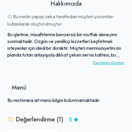
Hakkımızda
Bu metin yapay zeka tarafından müşteri yorumları
kullanılarak oluşturulmuştur.
Bu işletme, misafirlerine benzersiz bir mutfak deneyimi
sunmaktadır. Özgün ve yenilikçi lezzetleri keşfetmek
isteyenler için ideal bir duraktır. Müşteri memnuniyetini ön
planda tutan anlayışıyla dikkat çeken servis kalitesi, bu
deneyimi tamamlamaktadır. Hem damaklara hitap eden
Devamını Göster
farklı tatlar sunması hem de özenli hizmet anlayışı, burayı
özel kılmaktadır. Sıradanlıktan uzaklaşarak, unutulmaz
anlar yaşamak isteyenler için gidilmesi gereken bir yerdir.
Menü
Bu restorana ait menü bilgisi bulunmamaktadır.
Değerlendirme (1)
5