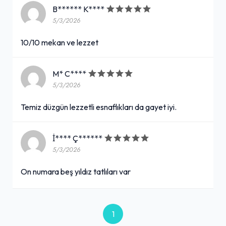
B****** K****
5/3/2026
10/10 mekan ve lezzet
M* C****
5/3/2026
Temiz düzgün lezzetli esnaflıkları da gayet iyi.
İ**** Ç******
5/3/2026
On numara beş yıldız tatlıları var
1