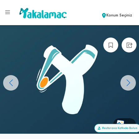
Konum Seçiniz
+0
Restorana Katkıda Bulun