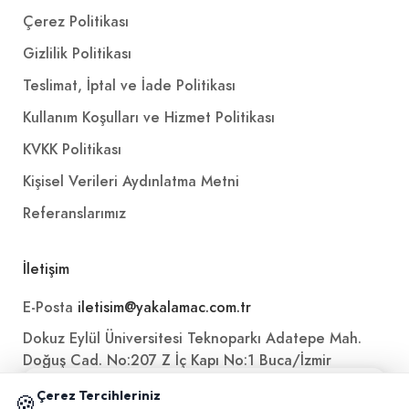
Çerez Politikası
Gizlilik Politikası
Teslimat, İptal ve İade Politikası
Kullanım Koşulları ve Hizmet Politikası
KVKK Politikası
Kişisel Verileri Aydınlatma Metni
Referanslarımız
İletişim
E-Posta
iletisim@yakalamac.com.tr
Dokuz Eylül Üniversitesi Teknoparkı Adatepe Mah.
Doğuş Cad. No:207 Z İç Kapı No:1 Buca/İzmir
📱 Mobil uygulamamızı keşfedin!
Çerez Tercihleriniz
🍪