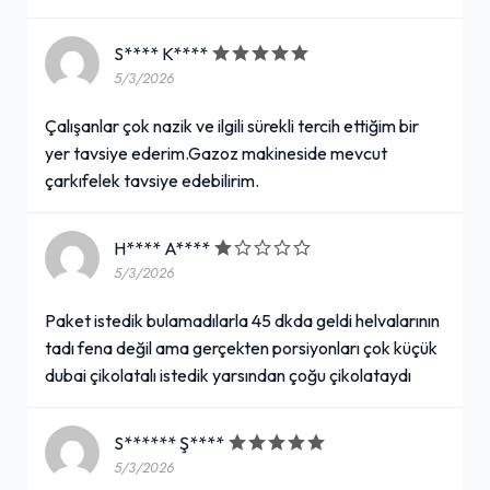
S**** K****
5/3/2026
Çalışanlar çok nazik ve ilgili sürekli tercih ettiğim bir
yer tavsiye ederim.Gazoz makineside mevcut
çarkıfelek tavsiye edebilirim.
H**** A****
5/3/2026
Paket istedik bulamadılarla 45 dkda geldi helvalarının
tadı fena değil ama gerçekten porsiyonları çok küçük
dubai çikolatalı istedik yarsından çoğu çikolataydı
S****** Ş****
5/3/2026