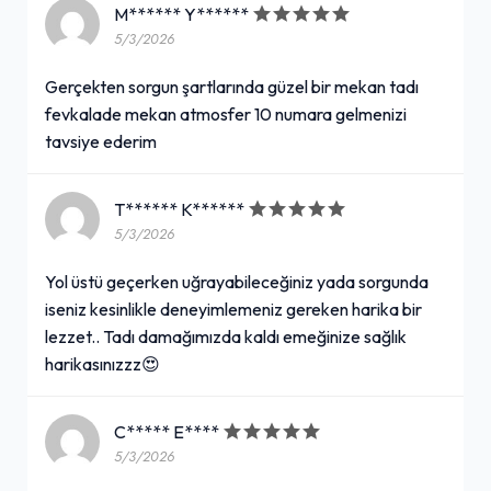
M****** Y******
5/3/2026
Gerçekten sorgun şartlarında güzel bir mekan tadı
fevkalade mekan atmosfer 10 numara gelmenizi
tavsiye ederim
T****** K******
5/3/2026
Yol üstü geçerken uğrayabileceğiniz yada sorgunda
iseniz kesinlikle deneyimlemeniz gereken harika bir
lezzet.. Tadı damağımızda kaldı emeğinize sağlık
harikasınızzz😍
C***** E****
5/3/2026