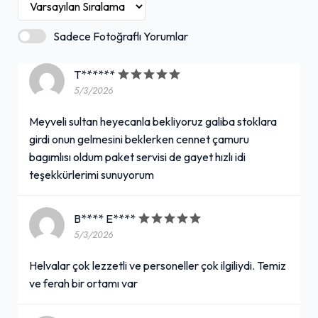
Sadece Fotoğraflı Yorumlar
T******
5/3/2026
Meyveli sultan heyecanla bekliyoruz galiba stoklara
girdi onun gelmesini beklerken cennet çamuru
bagımlısı oldum paket servisi de gayet hızlı idi
teşekkürlerimi sunuyorum
B**** E****
5/3/2026
Helvalar çok lezzetli ve personeller çok ilgiliydi. Temiz
ve ferah bir ortamı var