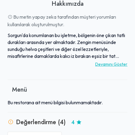
Hakkımızda
Bu metin yapay zeka tarafından müşteri yorumları
kullanılarak oluşturulmuştur.
Sorgun'da konumlanan bu işletme, bölgenin öne çıkan tatlı
durakları arasında yer almaktadır. Zengin menüsünde
sunduğu helva çeşitleri ve diğer özel lezzetleriyle,
misafirlerine damaklarda kalıcı iz bırakan eşsiz bir tat
deneyimi yaşatır. Mekan, temiz, nezih ve ferah ortamıyla
Devamını Göster
hem aileler hem de yol üzeri ziyaretçiler için keyifli bir
atmosfer sunmaktadır. Çalışanların güler yüzlü, nazik ve
ilgili hizmet anlayışı, müşteri memnuniyetini ön planda
Menü
tuttuğunu göstermektedir. Kaliteli lezzetleri ve sıcak
atmosferiyle, Sorgun'da eşsiz bir tatlı molası arayan
Bu restorana ait menü bilgisi bulunmamaktadır.
herkes için kesinlikle denenmesi gereken bir noktadır.
Değerlendirme (4)
4