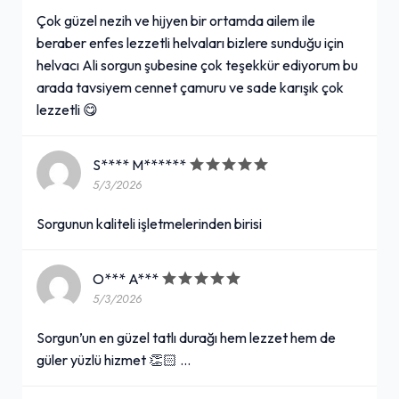
Çok güzel nezih ve hijyen bir ortamda ailem ile
beraber enfes lezzetli helvaları bizlere sunduğu için
helvacı Ali sorgun şubesine çok teşekkür ediyorum bu
arada tavsiyem cennet çamuru ve sade karışık çok
lezzetli 😋
S**** M******
5/3/2026
Sorgunun kaliteli işletmelerinden birisi
O*** A***
5/3/2026
Sorgun’un en güzel tatlı durağı hem lezzet hem de
güler yüzlü hizmet 👏🏻 …